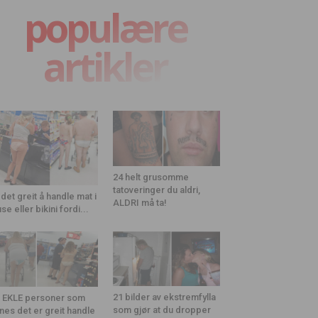
populære
artikler
24 helt grusomme
tatoveringer du aldri,
 det greit å handle mat i
ALDRI må ta!
use eller bikini fordi...
21 bilder av ekstremfylla
 EKLE personer som
som gjør at du dropper
nes det er greit handle