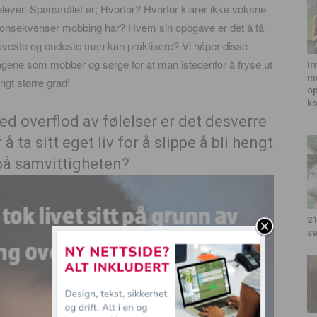
 elever. Spørsmålet er; Hvorfor? Hvorfor klarer ikke voksne
konsekvenser mobbing har? Hvem sin oppgave er det å få
t laveste og ondeste man kan praktisere? Vi håper disse
ene som mobber og sørge for at man istedenfor å fryse ut
Ir
me
ngt større grad!
op
k
ed overflod av følelser er det desverre
å ta sitt eget liv for å slippe å bli hengt
v på samvittigheten?
21
se