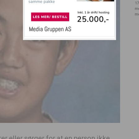
17
m
m
r eller sørger for at en person ikke