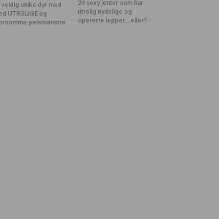
20 sexy jenter som har
 veldig unike dyr med
utrolig nydelige og
ed UTROLIGE og
opererte lepper… eller?
orsomme pelsmønstre