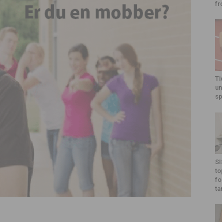
fr
Ti
un
sp
SI
to
fo
ta