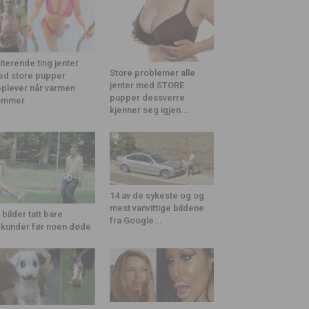
riterende ting jenter
Store problemer alle
d store pupper
jenter med STORE
plever når varmen
pupper dessverre
ommer
kjenner seg igjen...
14 av de sykeste og og
mest vanvittige bildene
 bilder tatt bare
fra Google...
kunder før noen døde