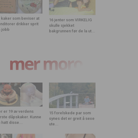
 kaker som beviser at
16 jenter som VIRKELIG
nditorer drikker sprit
skulle sjekket
 jobb
bakgrunnen før de la ut...
mer moro
r er 19 av verdens
15 forelskede par som
rste dåpskaker. Kunne
synes det er greit å sexe
 hatt disse...
ute...