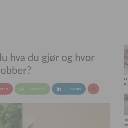
u hva du gjør og hvor
mobber?
Er
tr
terest
WhatsApp
Linkedin
16
sy