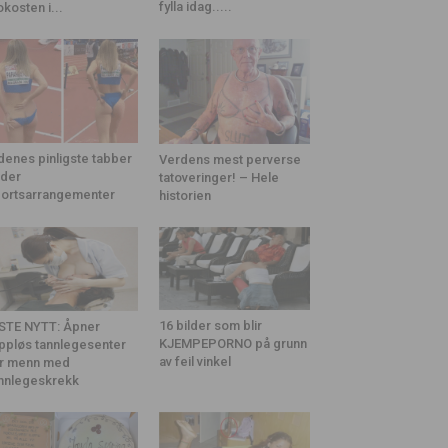
fylla idag.....
okosten i...
denes pinligste tabber
Verdens mest perverse
der
tatoveringer! – Hele
ortsarrangementer
historien
16 bilder som blir
STE NYTT: Åpner
KJEMPEPORNO på grunn
ppløs tannlegesenter
av feil vinkel
r menn med
nnlegeskrekk