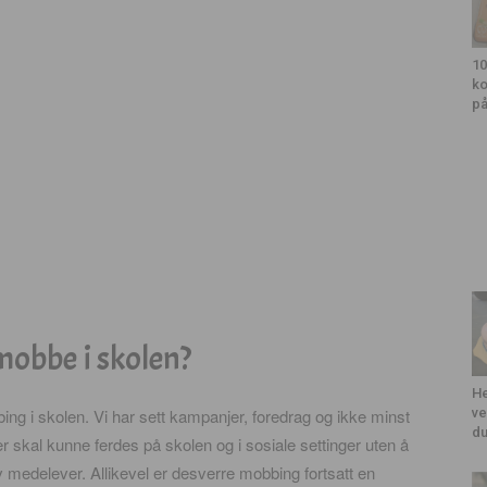
10
ko
på
mobbe i skolen?
He
ing i skolen. Vi har sett kampanjer, foredrag og ikke minst
ve
du
ver skal kunne ferdes på skolen og i sosiale settinger uten å
av medelever. Allikevel er desverre mobbing fortsatt en