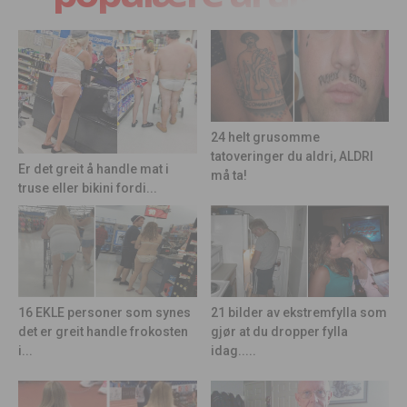
24 helt grusomme
tatoveringer du aldri, ALDRI
Er det greit å handle mat i
må ta!
truse eller bikini fordi...
21 bilder av ekstremfylla som
16 EKLE personer som synes
gjør at du dropper fylla
det er greit handle frokosten
idag.....
i...