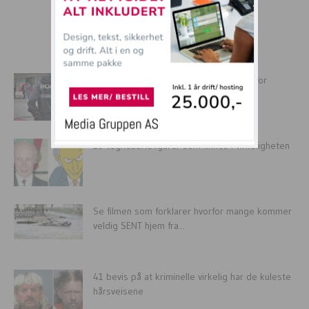
mer tullball
AKKURAT NÅ: Mann ranet butikk i Oslo for
kalendere. Fikk 12...
15 tegneseriefigurer som finnes i virkeligheten
Se filmen som forklarer hvorfor mange kommer
veldig SENT hjem fra...
41 bevis på at kriminelle virkelig har de kuleste
hårsveisene