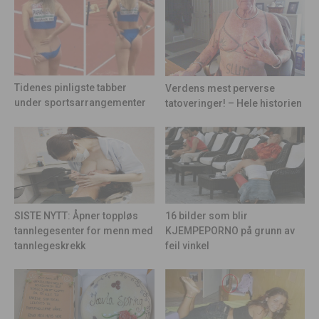
Tidenes pinligste tabber
Verdens mest perverse
under sportsarrangementer
tatoveringer! – Hele historien
16 bilder som blir
SISTE NYTT: Åpner toppløs
KJEMPEPORNO på grunn av
tannlegesenter for menn med
feil vinkel
tannlegeskrekk