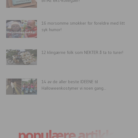
BITRE eks-kollegaer!
16 morsomme smokker for foreldre med litt
syk humor!
12 klingærne folk som NEKTER å ta to turer!
14 av de aller beste IDEENE til
Halloweenkostymer vi noen gang...
populære artikler