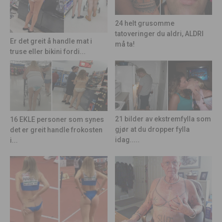
24 helt grusomme
tatoveringer du aldri, ALDRI
Er det greit å handle mat i
må ta!
truse eller bikini fordi...
21 bilder av ekstremfylla som
16 EKLE personer som synes
gjør at du dropper fylla
det er greit handle frokosten
idag.....
i...