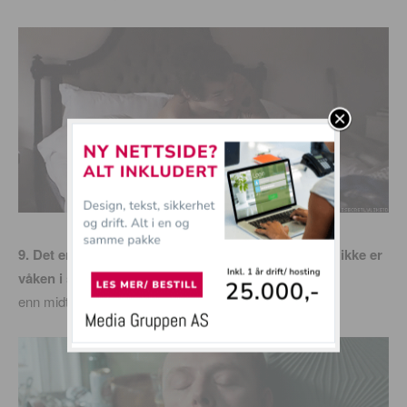
9. Det er i alle fall bedre å oppdage at man egentlig ikke er
våken i senga,
enn midt i frokosten: