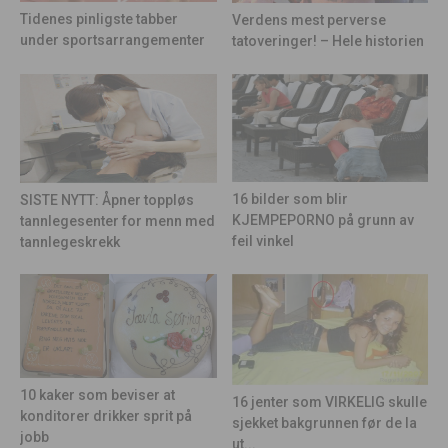
Tidenes pinligste tabber
Verdens mest perverse
under sportsarrangementer
tatoveringer! – Hele historien
16 bilder som blir
SISTE NYTT: Åpner toppløs
KJEMPEPORNO på grunn av
tannlegesenter for menn med
feil vinkel
tannlegeskrekk
10 kaker som beviser at
16 jenter som VIRKELIG skulle
konditorer drikker sprit på
sjekket bakgrunnen før de la
jobb
ut...