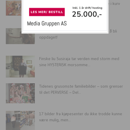
Hundeeier mishandlet hund. Måtte sove i kurv
på gulvet med bånd!
AVSLØRING: Slik har du sex i luften uten å bli
oppdaget!
Finske Iiu Susiraja tar verden med storm med
sine HYSTERISK morsomme...
Tidenes grusomste familiebilder – som grenser
til det PERVERSE – Del...
17 bilder fra kjøpesenter du ikke trodde kunne
være mulig, men...