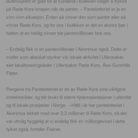
Butikksjefen er glad for at kundene i butikken velger å trykke
på Røde Kors-knapen når de panter. – Pantelotteriet er jo en
vinn-vinn situasjon. Enten så vinner den som panter eller så
vinner Røde Kors, og for oss i butikken er det en ekstra fjær i
hatten at en heldig vinner ble pantemillionær hos oss.
– Endelig fikk vi en pantemillionær i Akershus også. Dette er
midler som absolutt styrker vår lokale aktivitet i Ullensaker,
sier lokalforeningsleder i Ullensaker Røde Kors, Åse-Gunnhild
Flater.
Pengene fra Pantelotteriet er en av Røde Kors sine viktigste
inntektskilder, og blir brukt til større hjelpeoperasjoner i utlandet
og til lokale prosjekter i Norge. –Hittil i år har pantelotteriet i
Akershus bidratt med over 2,3 millioner til Røde Kors, så det
var utrolig hyggelig at vi endelig fikk en milliongevinst i dette
fylket også, forteller Flatner.