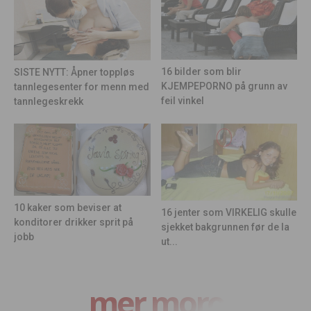
16 bilder som blir
SISTE NYTT: Åpner toppløs
KJEMPEPORNO på grunn av
tannlegesenter for menn med
feil vinkel
tannlegeskrekk
10 kaker som beviser at
16 jenter som VIRKELIG skulle
konditorer drikker sprit på
sjekket bakgrunnen før de la
jobb
ut...
mer moro