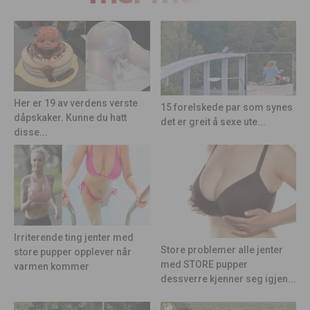
Her er 19 av verdens verste
15 forelskede par som synes
dåpskaker. Kunne du hatt
det er greit å sexe ute...
disse...
Irriterende ting jenter med
Store problemer alle jenter
store pupper opplever når
med STORE pupper
varmen kommer
dessverre kjenner seg igjen...