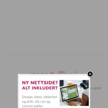
mer tullball
Motorsag-drap ryster lokalsamfunn – tre døde!
(OBS Sterke bilder)