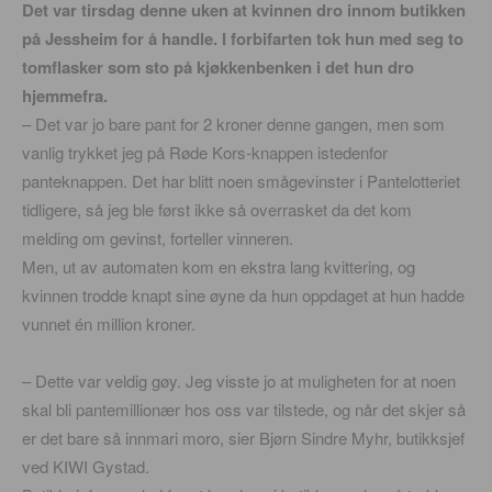
Det var tirsdag denne uken at kvinnen
dro innom butikken
på Jessheim for å handle. I forbifarten tok hun med seg to
tomflasker som sto på kjøkkenbenken i det hun dro
hjemmefra.
– Det var jo bare pant for 2 kroner denne gangen, men som
vanlig trykket jeg på Røde Kors-knappen istedenfor
panteknappen. Det har blitt noen smågevinster i Pantelotteriet
tidligere, så jeg ble først ikke så overrasket da det kom
melding om gevinst, forteller vinneren.
Men, ut av automaten kom en ekstra lang kvittering, og
kvinnen trodde knapt sine øyne da hun oppdaget at hun hadde
vunnet én million kroner.
– Dette var veldig gøy. Jeg visste jo at muligheten for at noen
skal bli pantemillionær hos oss var tilstede, og når det skjer så
er det bare så innmari moro, sier Bjørn Sindre Myhr, butikksjef
ved KIWI Gystad.