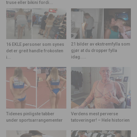
truse eller bikini fordi...
21 bilder av ekstremfylla som
16 EKLE personer som synes
gjør at du dropper fylla
det er greit handle frokosten
idag.....
i...
Tidenes pinligste tabber
Verdens mest perverse
under sportsarrangementer
tatoveringer! – Hele historien