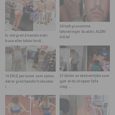
24 helt grusomme
tatoveringer du aldri, ALDRI
Er det greit å handle mat i
må ta!
truse eller bikini fordi...
21 bilder av ekstremfylla som
16 EKLE personer som synes
gjør at du dropper fylla
det er greit handle frokosten
idag.....
i...