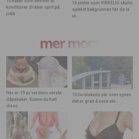
10 kaker som beviser at
16 jenter som VIRKELIG skulle
konditorer drikker sprit på
sjekket bakgrunnen før de la
jobb
ut...
mer moro
Her er 19 av verdens verste
15 forelskede par som synes
dåpskaker. Kunne du hatt
det er greit å sexe ute...
disse...