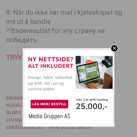
8. Når du ikke har mat i kjøleskapet og
må ut å handle
TRYKK SIDE 2 FOR SISTE 8 BILDER
1
2
SMAKELIG - Mat, interiør og livsglede
HUSGLEDE.NO - Finn lekre matoppskrifter
GLAD I DYR? - Besøk Morsommedyr.no
LEVANA.NO - Kvinnemagasin på nett
LUKSUSFERIE.NO - Ferie på sitt beste