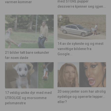
med STORE pupper
varmen kommer
dessverre kjenner seg igjen...
14 av de sykeste og og mest
vanvittige bildene fra
21 bilder tatt bare sekunder
Google...
før noen døde
20 sexy jenter som har utrolig
17 veldig unike dyr med med
nydelige og opererte lepper…
UTROLIGE og morsomme
eller?
pelsmønstre