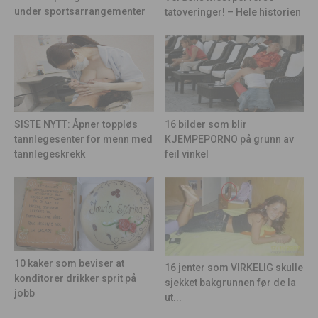
under sportsarrangementer
tatoveringer! – Hele historien
16 bilder som blir
SISTE NYTT: Åpner toppløs
KJEMPEPORNO på grunn av
tannlegesenter for menn med
feil vinkel
tannlegeskrekk
10 kaker som beviser at
16 jenter som VIRKELIG skulle
konditorer drikker sprit på
sjekket bakgrunnen før de la
jobb
ut...