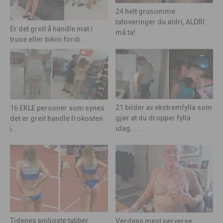
24 helt grusomme
tatoveringer du aldri, ALDRI
Er det greit å handle mat i
må ta!
truse eller bikini fordi...
21 bilder av ekstremfylla som
16 EKLE personer som synes
gjør at du dropper fylla
det er greit handle frokosten
idag.....
i...
Tidenes pinligste tabber
Verdens mest perverse