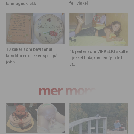
feil vinkel
tannlegeskrekk
10 kaker som beviser at
16 jenter som VIRKELIG skulle
konditorer drikker sprit på
sjekket bakgrunnen før de la
jobb
ut...
mer moro