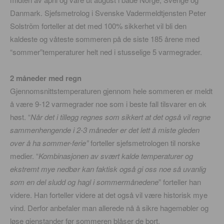
Danmark. Sjefsmetrolog i Svenske Vadermeldtjensten Peter
Solstrõm forteller at det med 100% sikkerhet vil bli den
kaldeste og våteste sommeren på de siste 185 årene med
“sommer”temperaturer helt ned i stusselige 5 varmegrader.
2 måneder med regn
Gjennomsnittstemperaturen gjennom hele sommeren er meldt
å være 9-12 varmegrader noe som i beste fall tilsvarer en ok
høst. “
Når det i tillegg regnes som sikkert at det også vil regne
sammenhengende i 2-3 måneder er det lett å miste gleden
over å ha sommer-ferie”
forteller sjefsmetrologen til norske
medier. “
Kombinasjonen av svært kalde temperaturer og
ekstremt mye nedbør kan faktisk også gi oss noe så uvanlig
som en del sludd og hagl i sommermånedene
” forteller han
videre. Han forteller videre at det også vil være historisk mye
vind. Derfor anbefaler man allerede nå å sikre hagemøbler og
løse gjenstander før sommeren blåser de bort.