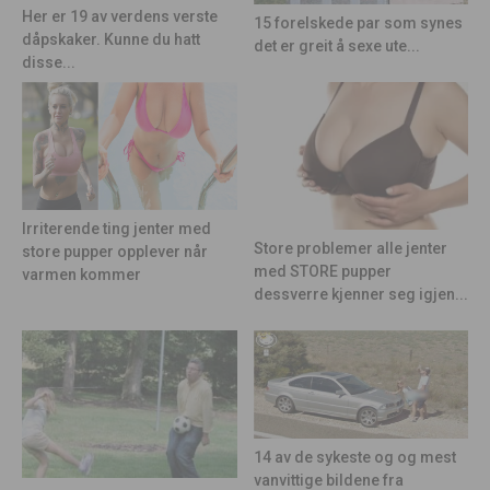
Her er 19 av verdens verste
15 forelskede par som synes
dåpskaker. Kunne du hatt
det er greit å sexe ute...
disse...
Irriterende ting jenter med
Store problemer alle jenter
store pupper opplever når
med STORE pupper
varmen kommer
dessverre kjenner seg igjen...
14 av de sykeste og og mest
vanvittige bildene fra