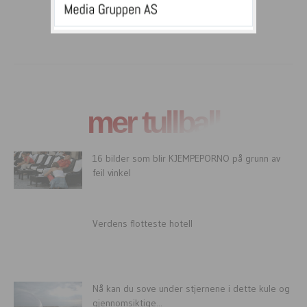
mer tullball
16 bilder som blir KJEMPEPORNO på grunn av
feil vinkel
Verdens flotteste hotell
Nå kan du sove under stjernene i dette kule og
gjennomsiktige...