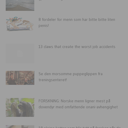
8 fordeler for menn som har bitte bitte liten
penis!
13 claws that create the worst job accidents
Se den morsomme puppeglippen fra
treningsenteret!
FORSKNING: Norske menn ligner mest på
dovendyr med omfattende onani-avhengighet
18 sleipe katter som blir tatt på fersken når de