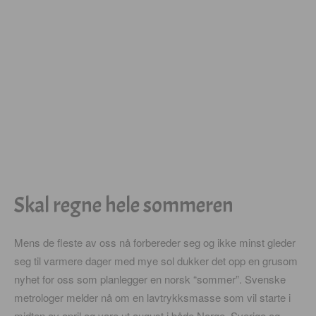
Skal regne hele sommeren
Mens de fleste av oss nå forbereder seg og ikke minst gleder
seg til varmere dager med mye sol dukker det opp en grusom
nyhet for oss som planlegger en norsk “sommer”. Svenske
metrologer melder nå om en lavtrykksmasse som vil starte i
midten av april og vare ut august i både Norge, Sverige og