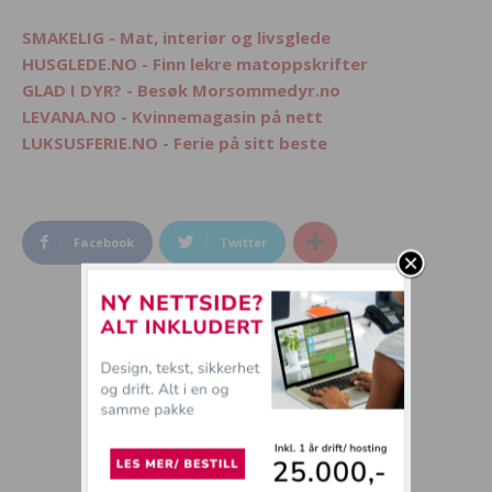
SMAKELIG - Mat, interiør og livsglede
HUSGLEDE.NO - Finn lekre matoppskrifter
GLAD I DYR? - Besøk Morsommedyr.no
LEVANA.NO - Kvinnemagasin på nett
LUKSUSFERIE.NO - Ferie på sitt beste
Facebook
Twitter