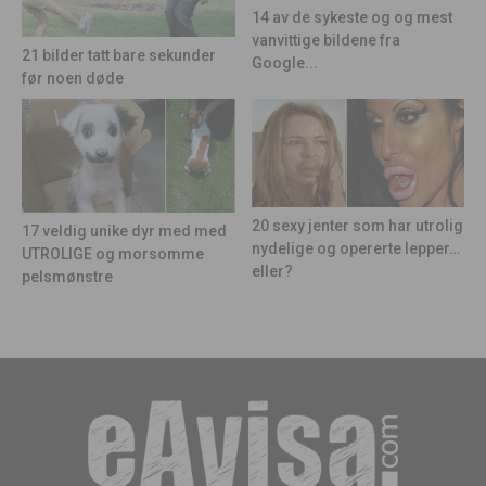
14 av de sykeste og og mest
vanvittige bildene fra
21 bilder tatt bare sekunder
Google...
før noen døde
20 sexy jenter som har utrolig
17 veldig unike dyr med med
nydelige og opererte lepper…
UTROLIGE og morsomme
eller?
pelsmønstre