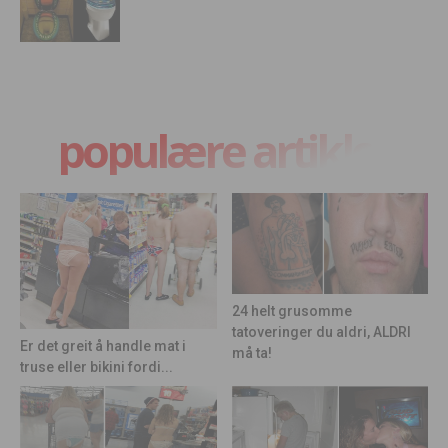
populære artikler
24 helt grusomme
tatoveringer du aldri, ALDRI
Er det greit å handle mat i
må ta!
truse eller bikini fordi...