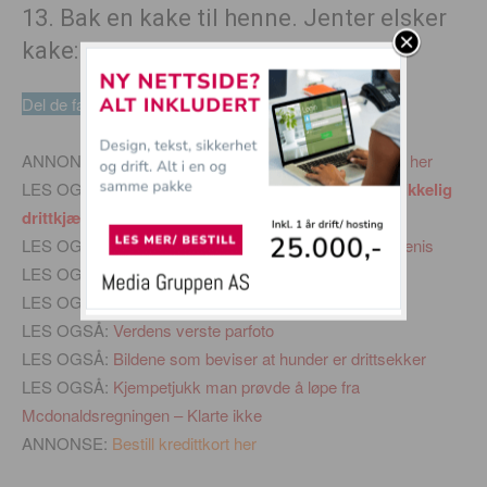
13. Bak en kake til henne. Jenter elsker
kake:
Del de fantastiske tipsene på face
ANNONSE:
Alle trenger D-vitamintilskudd. Prøv gratis her
LES OGSÅ:
12 tegn på at du er sammen med en skikkelig
drittkjærring!
LES OGSÅ:
Skulle forstørre penis. Fikk mye mindre penis
LES OGSÅ:
Her finner du drømmemannen!
LES OGSÅ:
Se morsomme bildeserier her
LES OGSÅ:
Verdens verste parfoto
LES OGSÅ:
Bildene som beviser at hunder er drittsekker
LES OGSÅ:
Kjempetjukk man prøvde å løpe fra
Mcdonaldsregningen – Klarte ikke
ANNONSE:
Bestill kredittkort her