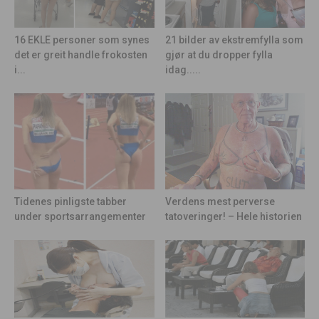
21 bilder av ekstremfylla som
16 EKLE personer som synes
gjør at du dropper fylla
det er greit handle frokosten
idag.....
i...
Tidenes pinligste tabber
Verdens mest perverse
under sportsarrangementer
tatoveringer! – Hele historien