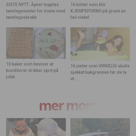
16 bilder som blir
SISTE NYTT: Åpner toppløs
KJEMPEPORNO på grunn av
tannlegesenter for menn med
feil vinkel
tannlegeskrekk
10 kaker som beviser at
16 jenter som VIRKELIG skulle
konditorer drikker sprit på
sjekket bakgrunnen før de la
jobb
ut...
mer moro