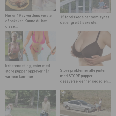
Her er 19 av verdens verste
15 forelskede par som synes
dåpskaker. Kunne du hatt
det er greit å sexe ute...
disse...
Irriterende ting jenter med
Store problemer alle jenter
store pupper opplever når
med STORE pupper
varmen kommer
dessverre kjenner seg igjen...