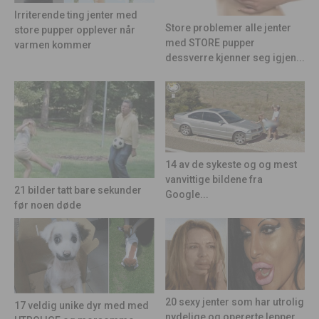
Irriterende ting jenter med
Store problemer alle jenter
store pupper opplever når
med STORE pupper
varmen kommer
dessverre kjenner seg igjen...
14 av de sykeste og og mest
vanvittige bildene fra
21 bilder tatt bare sekunder
Google...
før noen døde
20 sexy jenter som har utrolig
17 veldig unike dyr med med
nydelige og opererte lepper…