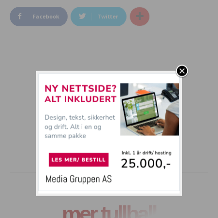
Facebook
Twitter
mer tullball