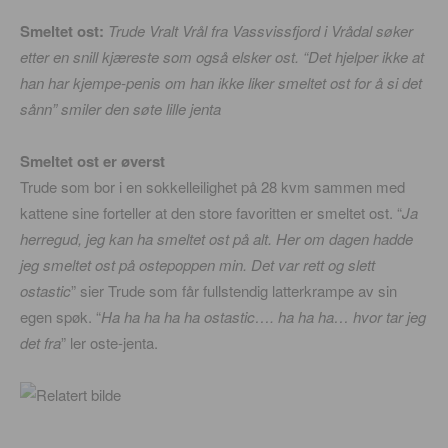
Smeltet ost:
Trude Vralt Vrål fra Vassvissfjord i Vrådal søker
etter en snill kjæreste som også elsker ost. “Det hjelper ikke at
han har kjempe-penis om han ikke liker smeltet ost for å si det
sånn” smiler den søte lille jenta
Smeltet ost er øverst
Trude som bor i en sokkelleilighet på 28 kvm sammen med
kattene sine forteller at den store favoritten er smeltet ost. “
Ja
herregud, jeg kan ha smeltet ost på alt. Her om dagen hadde
jeg smeltet ost på ostepoppen min. Det var rett og slett
ostastic
” sier Trude som får fullstendig latterkrampe av sin
egen spøk. “
Ha ha ha ha ha ostastic…. ha ha ha… hvor tar jeg
det fra
” ler oste-jenta.