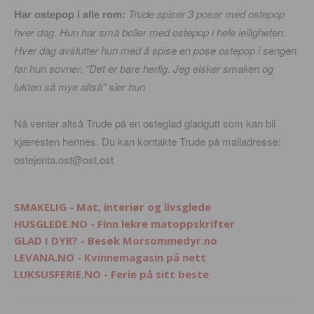
Har ostepop i alle rom:
Trude spiser 3 poser med ostepop
hver dag. Hun har små boller med ostepop i hele leiligheten.
Hver dag avslutter hun med å spise en pose ostepop i sengen
før hun sovner. “Det er bare herlig. Jeg elsker smaken og
lukten så mye altså” sier hun
Nå venter altså Trude på en osteglad gladgutt som kan bli
kjæresten hennes. Du kan kontakte Trude på mailadresse;
ostejenta.ost@ost.ost
SMAKELIG - Mat, interiør og livsglede
HUSGLEDE.NO - Finn lekre matoppskrifter
GLAD I DYR? - Besøk Morsommedyr.no
LEVANA.NO - Kvinnemagasin på nett
LUKSUSFERIE.NO - Ferie på sitt beste