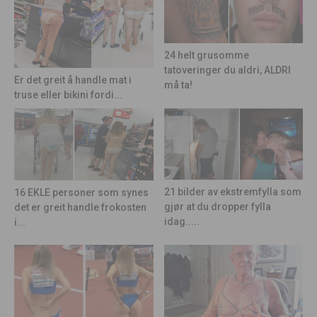
24 helt grusomme
tatoveringer du aldri, ALDRI
Er det greit å handle mat i
må ta!
truse eller bikini fordi...
21 bilder av ekstremfylla som
16 EKLE personer som synes
gjør at du dropper fylla
det er greit handle frokosten
idag.....
i...