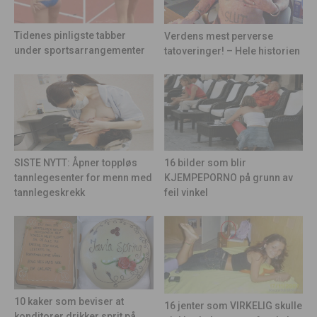
Tidenes pinligste tabber
Verdens mest perverse
under sportsarrangementer
tatoveringer! – Hele historien
16 bilder som blir
SISTE NYTT: Åpner toppløs
KJEMPEPORNO på grunn av
tannlegesenter for menn med
feil vinkel
tannlegeskrekk
10 kaker som beviser at
16 jenter som VIRKELIG skulle
konditorer drikker sprit på