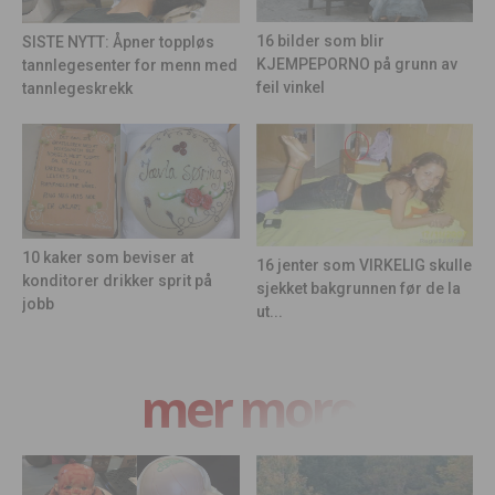
16 bilder som blir
SISTE NYTT: Åpner toppløs
KJEMPEPORNO på grunn av
tannlegesenter for menn med
feil vinkel
tannlegeskrekk
10 kaker som beviser at
16 jenter som VIRKELIG skulle
konditorer drikker sprit på
sjekket bakgrunnen før de la
jobb
ut...
mer moro