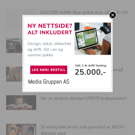
DOCTORS WARN: New global virus called ID-10T
spreads like wildfire
Disse pinkodene må du under INGEN
omstendighet bruke!
24 LATE folk som har DOKTORGRAD i å unngå
jobb!!!
Her er verdens desidert VERSTE bryllupskaker!
16 veldig fulle jenter som garantert er VELDIG
fyllesyke idag!