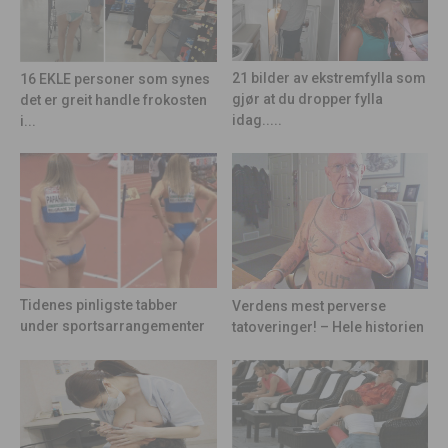
21 bilder av ekstremfylla som
16 EKLE personer som synes
gjør at du dropper fylla
det er greit handle frokosten
idag.....
i...
Tidenes pinligste tabber
Verdens mest perverse
under sportsarrangementer
tatoveringer! – Hele historien