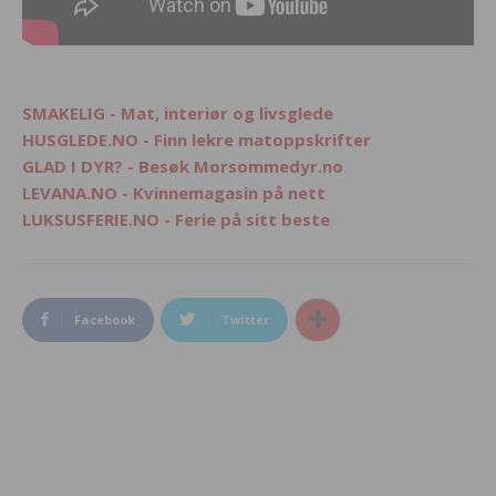
SMAKELIG - Mat, interiør og livsglede
HUSGLEDE.NO - Finn lekre matoppskrifter
GLAD I DYR? - Besøk Morsommedyr.no
LEVANA.NO - Kvinnemagasin på nett
LUKSUSFERIE.NO - Ferie på sitt beste
Facebook
Twitter