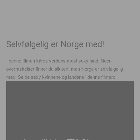
Selvfølgelig er Norge med!
I denne filmen kåres verdens mest sexy land. Noen
overraskelser finner du sikkert, men Norge er selvfølgelig
med. Se de sexy kvinnene og landene i denne filmen: