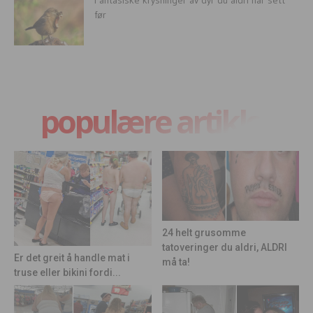
før
populære artikler
24 helt grusomme
tatoveringer du aldri, ALDRI
Er det greit å handle mat i
må ta!
truse eller bikini fordi...