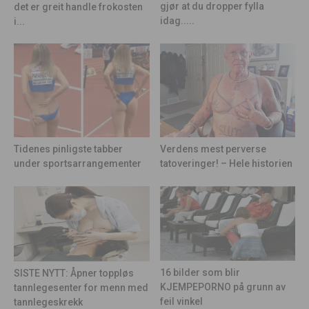
gjør at du dropper fylla
det er greit handle frokosten
idag.....
i...
Tidenes pinligste tabber
Verdens mest perverse
under sportsarrangementer
tatoveringer! – Hele historien
16 bilder som blir
SISTE NYTT: Åpner toppløs
KJEMPEPORNO på grunn av
tannlegesenter for menn med
feil vinkel
tannlegeskrekk