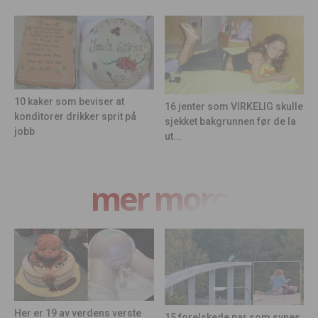
10 kaker som beviser at
16 jenter som VIRKELIG skulle
konditorer drikker sprit på
sjekket bakgrunnen før de la
jobb
ut...
mer moro
Her er 19 av verdens verste
15 forelskede par som synes