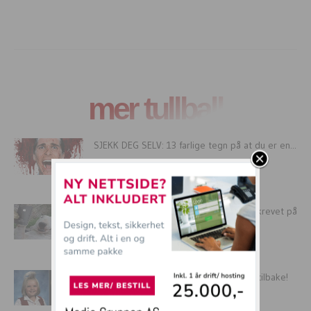
mer tullball
SJEKK DEG SELV: 13 farlige tegn på at du er en...
18 eksempler på hva HUNDER hadde skrevet på
FACEBOOK!
20 hårsveiser som aldri måtte komme tilbake!
ALDRI!!!