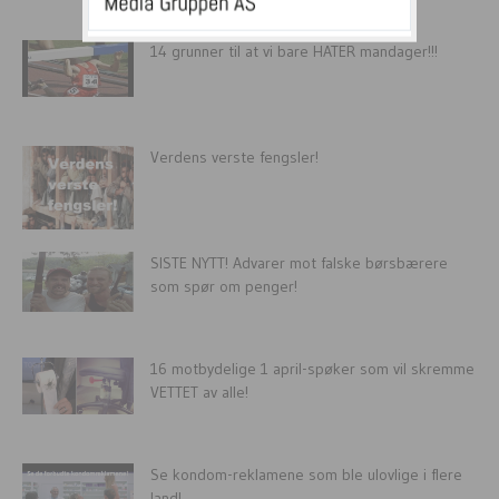
14 grunner til at vi bare HATER mandager!!!
Verdens verste fengsler!
SISTE NYTT! Advarer mot falske børsbærere
som spør om penger!
16 motbydelige 1 april-spøker som vil skremme
VETTET av alle!
Se kondom-reklamene som ble ulovlige i flere
land!