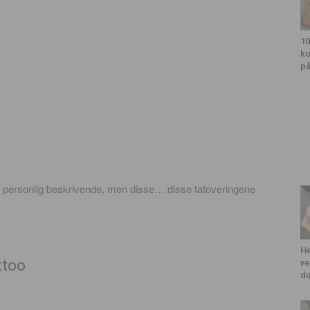
10
ko
på
og personlig beskrivende, men disse… disse tatoveringene
He
ve
du