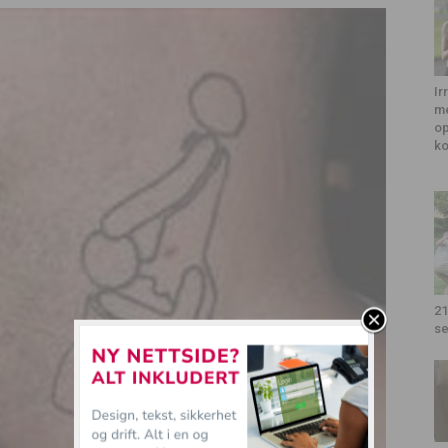
Ir
me
op
k
21
se