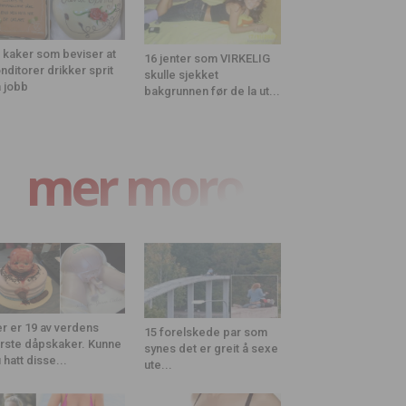
 kaker som beviser at
16 jenter som VIRKELIG
nditorer drikker sprit
skulle sjekket
 jobb
bakgrunnen før de la ut...
mer moro
r er 19 av verdens
15 forelskede par som
rste dåpskaker. Kunne
synes det er greit å sexe
 hatt disse...
ute...