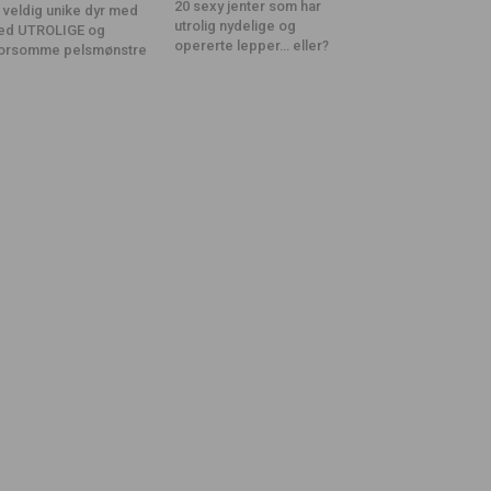
20 sexy jenter som har
 veldig unike dyr med
utrolig nydelige og
ed UTROLIGE og
opererte lepper… eller?
orsomme pelsmønstre