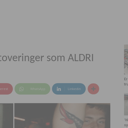
toveringer som ALDRI
Er
tr
terest
WhatsApp
Linkedin
16
sy