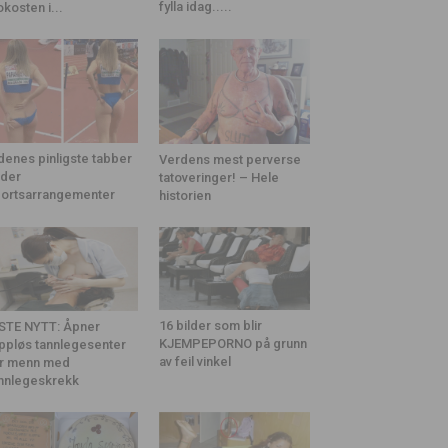
fylla idag.....
okosten i...
denes pinligste tabber
Verdens mest perverse
der
tatoveringer! – Hele
ortsarrangementer
historien
16 bilder som blir
STE NYTT: Åpner
KJEMPEPORNO på grunn
ppløs tannlegesenter
av feil vinkel
r menn med
nnlegeskrekk