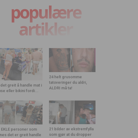
populære
artikler
24 helt grusomme
tatoveringer du aldri,
 det greit å handle mat i
ALDRI må ta!
use eller bikini fordi...
21 bilder av ekstremfylla
 EKLE personer som
som gjør at du dropper
nes det er greit handle