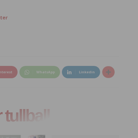
ter
nterest
WhatsApp
Linkedin
tullball