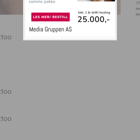
17
m
m