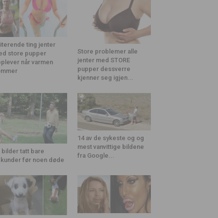
riterende ting jenter
Store problemer alle
d store pupper
jenter med STORE
plever når varmen
pupper dessverre
ommer
kjenner seg igjen...
14 av de sykeste og og
mest vanvittige bildene
 bilder tatt bare
fra Google...
kunder før noen døde