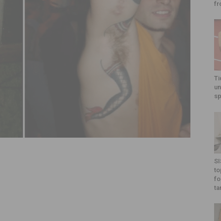
fr
Ti
un
sp
SI
to
fo
ta