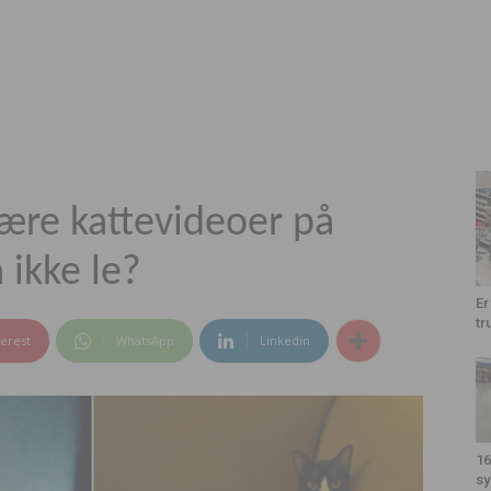
ære kattevideoer på
 ikke le?
Er
tr
terest
WhatsApp
Linkedin
16
sy