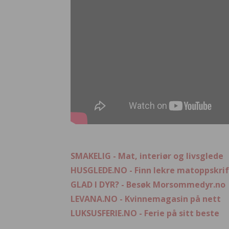
SMAKELIG - Mat, interiør og livsglede
HUSGLEDE.NO - Finn lekre matoppskrif
GLAD I DYR? - Besøk Morsommedyr.no
LEVANA.NO - Kvinnemagasin på nett
LUKSUSFERIE.NO - Ferie på sitt beste