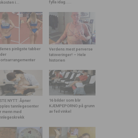
fylla idag.....
okosten i...
denes pinligste tabber
Verdens mest perverse
der
tatoveringer! – Hele
ortsarrangementer
historien
16 bilder som blir
STE NYTT: Åpner
KJEMPEPORNO på grunn
ppløs tannlegesenter
av feil vinkel
r menn med
nnlegeskrekk