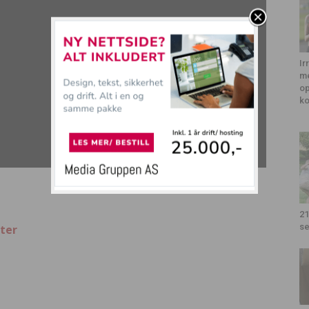
Ir
me
op
k
21
se
ter