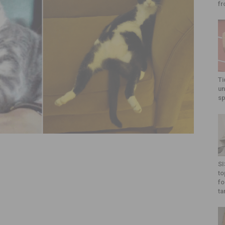
fr
Ti
un
sp
SI
to
fo
ta