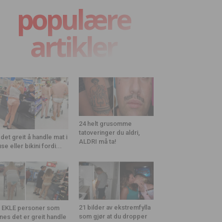
populære
artikler
24 helt grusomme
tatoveringer du aldri,
 det greit å handle mat i
ALDRI må ta!
use eller bikini fordi...
21 bilder av ekstremfylla
 EKLE personer som
som gjør at du dropper
nes det er greit handle