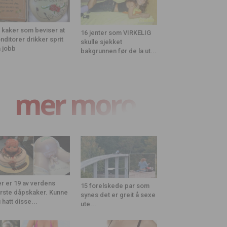
 kaker som beviser at
16 jenter som VIRKELIG
nditorer drikker sprit
skulle sjekket
 jobb
bakgrunnen før de la ut...
mer moro
r er 19 av verdens
15 forelskede par som
rste dåpskaker. Kunne
synes det er greit å sexe
 hatt disse...
ute...