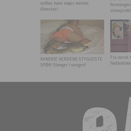
selfies have major mental
foreninge
illnesses!
sinneprobl
Fra norsk r
KANSKJE VERDENS STYGGESTE
fantastisk
SPØK! Slanger i sengen!