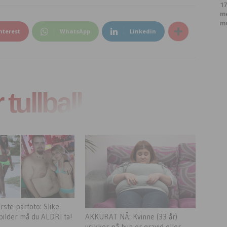
17
m
m
nterest
WhatsApp
Linkedin
tullball
rste parfoto: Slike
bilder må du ALDRI ta!
AKKURAT NÅ: Kvinne (33 år)
usikker på hun er gravid eller...