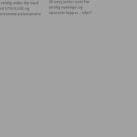
20 sexy jenter som har
 veldig unike dyr med
utrolig nydelige og
ed UTROLIGE og
opererte lepper… eller?
orsomme pelsmønstre