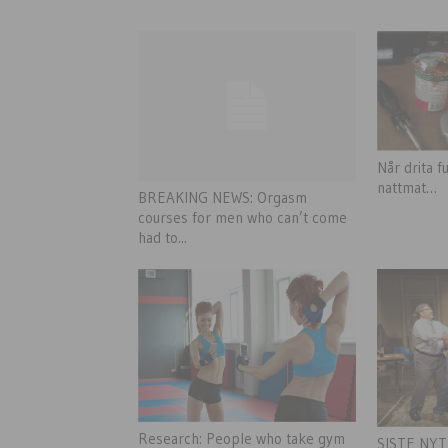
Når drita 
nattmat…
BREAKING NEWS: Orgasm
courses for men who can’t come
had to...
Research: People who take gym
SISTE NYTT