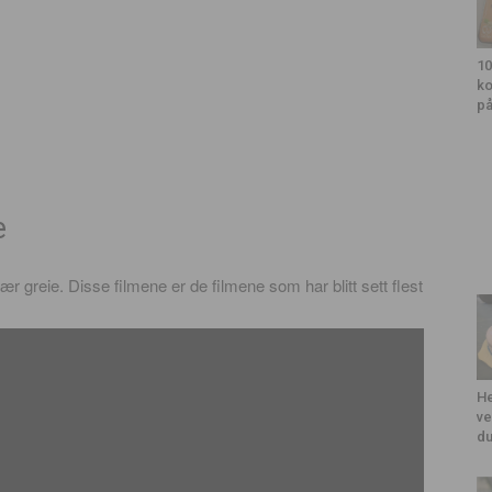
10
ko
på
e
r greie. Disse filmene er de filmene som har blitt sett flest
He
ve
du