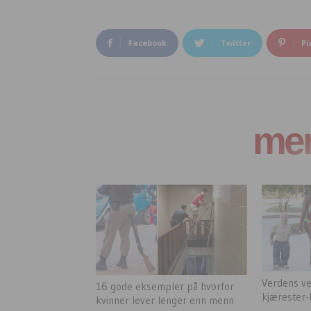
Facebook
Twitter
Pi
mer 
Verdens ve
16 gode eksempler på hvorfor
kjærester-
kvinner lever lenger enn menn