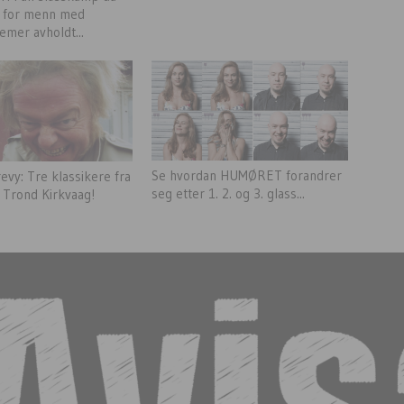
n for menn med
emer avholdt...
Se hvordan HUMØRET forandrer
evy: Tre klassikere fra
seg etter 1. 2. og 3. glass...
e Trond Kirkvaag!