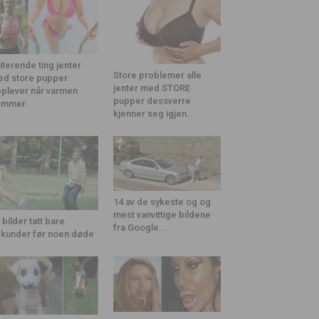
riterende ting jenter
Store problemer alle
d store pupper
jenter med STORE
plever når varmen
pupper dessverre
ommer
kjenner seg igjen...
14 av de sykeste og og
mest vanvittige bildene
 bilder tatt bare
fra Google...
kunder før noen døde