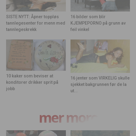
16 bilder som blir
SISTE NYTT: Åpner toppløs
KJEMPEPORNO på grunn av
tannlegesenter for menn med
feil vinkel
tannlegeskrekk
10 kaker som beviser at
16 jenter som VIRKELIG skulle
konditorer drikker sprit på
sjekket bakgrunnen før de la
jobb
ut...
mer moro