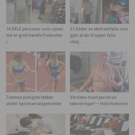
21 bilder av ekstremfylla som
16 EKLE personer som synes
gjør at du dropper fylla
det er greit handle frokosten
idag.....
i...
Tidenes pinligste tabber
Verdens mest perverse
under sportsarrangementer
tatoveringer! – Hele historien