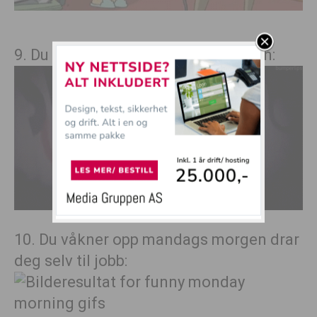
9. Du må nesten kaste opp hele tiden:
10. Du våkner opp mandags morgen drar
deg selv til jobb: