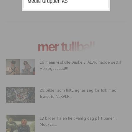
mer tullball
16 menn vi skulle ønske vi ALDRI hadde sett!!!
Herreguuuuud!!!
20 bilder som IKKE egner seg for folk med
frynsete NERVER...
13 bilder fra en helt vanlig dag på t-banen i
Moskva....