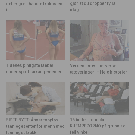
gjør at du dropper fylla
det er greit handle frokosten
idag.....
i...
Tidenes pinligste tabber
Verdens mest perverse
under sportsarrangementer
tatoveringer! – Hele historien
16 bilder som blir
SISTE NYTT: Åpner toppløs
KJEMPEPORNO på grunn av
tannlegesenter for menn med
feil vinkel
tannlegeskrekk