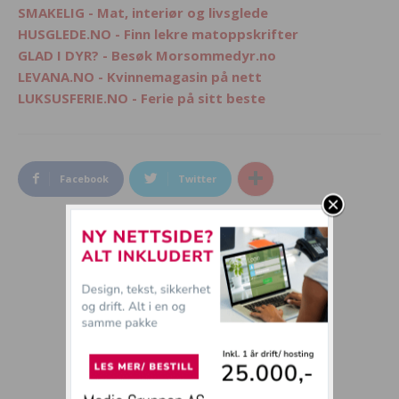
SMAKELIG - Mat, interiør og livsglede
HUSGLEDE.NO - Finn lekre matoppskrifter
GLAD I DYR? - Besøk Morsommedyr.no
LEVANA.NO - Kvinnemagasin på nett
LUKSUSFERIE.NO - Ferie på sitt beste
Facebook
Twitter