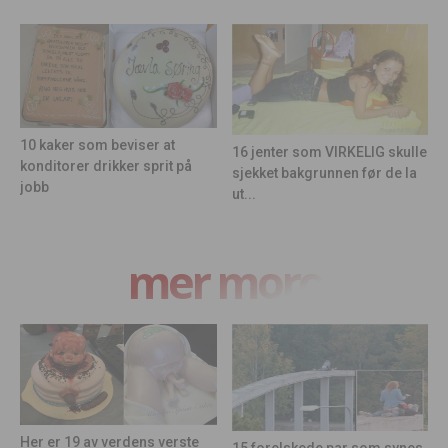
10 kaker som beviser at
16 jenter som VIRKELIG skulle
konditorer drikker sprit på
sjekket bakgrunnen før de la
jobb
ut...
mer moro
Her er 19 av verdens verste