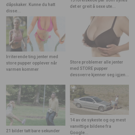
15 forelskede par som synes
dåpskaker. Kunne du hatt
det er greit å sexe ute...
disse...
Irriterende ting jenter med
Store problemer alle jenter
store pupper opplever når
med STORE pupper
varmen kommer
dessverre kjenner seg igjen...
14 av de sykeste og og mest
vanvittige bildene fra
21 bilder tatt bare sekunder
Google...