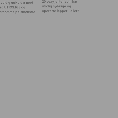
20 sexy jenter som har
 veldig unike dyr med
utrolig nydelige og
ed UTROLIGE og
opererte lepper… eller?
orsomme pelsmønstre