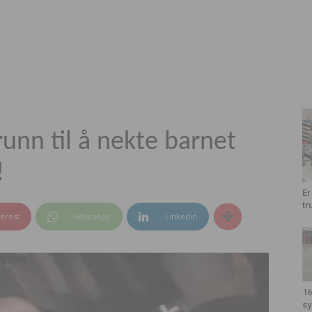
unn til å nekte barnet
!
Er
tr
terest
WhatsApp
Linkedin
16
sy