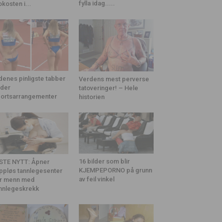
fylla idag.....
okosten i...
denes pinligste tabber
Verdens mest perverse
der
tatoveringer! – Hele
ortsarrangementer
historien
16 bilder som blir
STE NYTT: Åpner
KJEMPEPORNO på grunn
ppløs tannlegesenter
av feil vinkel
r menn med
nnlegeskrekk