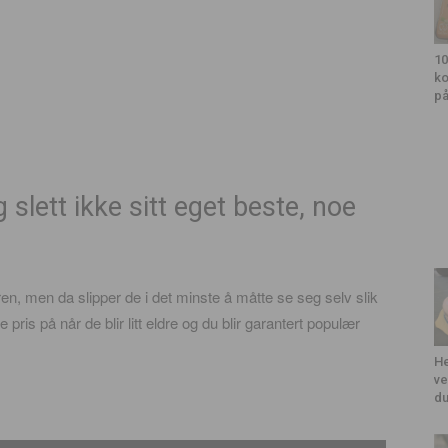
10
ko
på
 slett ikke sitt eget beste, noe
en, men da slipper de i det minste å måtte se seg selv slik
pris på når de blir litt eldre og du blir garantert populær
He
ve
du