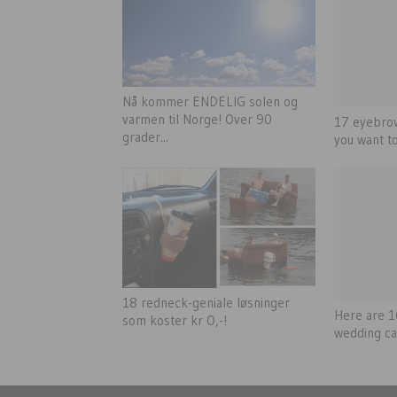
Nå kommer ENDELIG solen og
varmen til Norge! Over 90
17 eyebrow
grader...
you want to
18 redneck-geniale løsninger
Here are 1
som koster kr O,-!
wedding c