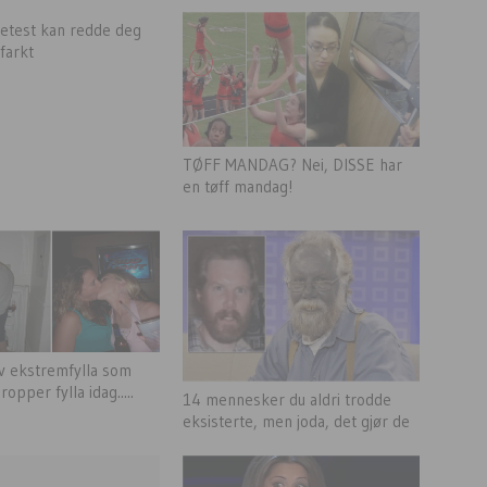
tetest kan redde deg
nfarkt
TØFF MANDAG? Nei, DISSE har
en tøff mandag!
av ekstremfylla som
ropper fylla idag.....
14 mennesker du aldri trodde
eksisterte, men joda, det gjør de