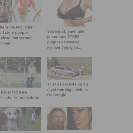
riterende ting jenter
Store problemer alle
d store pupper
jenter med STORE
plever når varmen
pupper dessverre
ommer
kjenner seg igjen...
14 av de sykeste og og
mest vanvittige bildene
 bilder tatt bare
fra Google...
kunder før noen døde