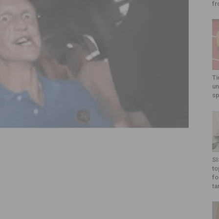
fr
Ti
un
sp
SI
to
fo
ta