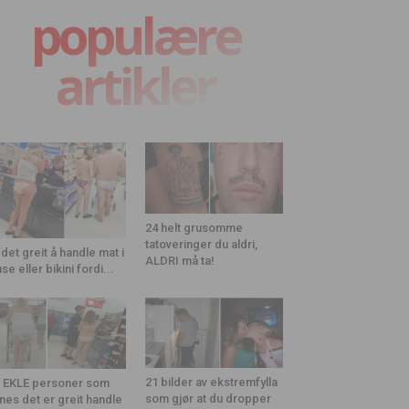
populære
artikler
24 helt grusomme
tatoveringer du aldri,
 det greit å handle mat i
ALDRI må ta!
use eller bikini fordi...
21 bilder av ekstremfylla
 EKLE personer som
som gjør at du dropper
nes det er greit handle