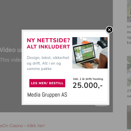
Ir
me
op
k
21
se
On Casino – klikk her!