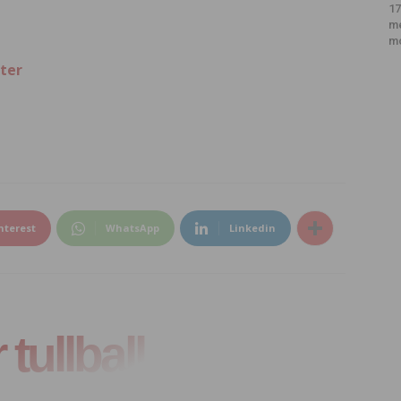
17
m
m
ter
nterest
WhatsApp
Linkedin
tullball