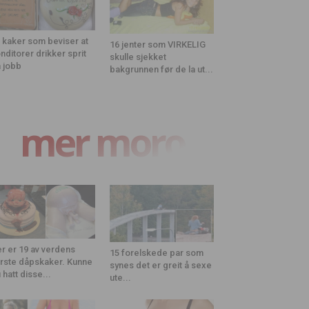
 kaker som beviser at
16 jenter som VIRKELIG
nditorer drikker sprit
skulle sjekket
 jobb
bakgrunnen før de la ut...
mer moro
r er 19 av verdens
15 forelskede par som
rste dåpskaker. Kunne
synes det er greit å sexe
 hatt disse...
ute...