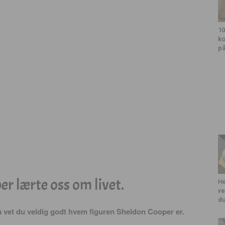
10
ko
på
r lærte oss om livet.
He
ve
du
så vet du veldig godt hvem figuren Sheldon Cooper er.