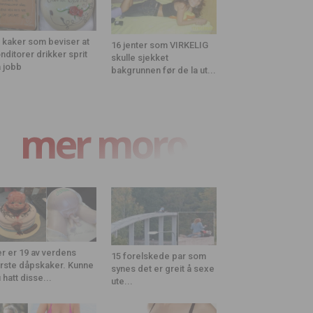
 kaker som beviser at
16 jenter som VIRKELIG
nditorer drikker sprit
skulle sjekket
 jobb
bakgrunnen før de la ut...
mer moro
r er 19 av verdens
15 forelskede par som
rste dåpskaker. Kunne
synes det er greit å sexe
 hatt disse...
ute...