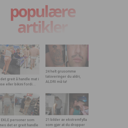
populære
artikler
24 helt grusomme
tatoveringer du aldri,
 det greit å handle mat i
ALDRI må ta!
use eller bikini fordi...
21 bilder av ekstremfylla
 EKLE personer som
som gjør at du dropper
nes det er greit handle