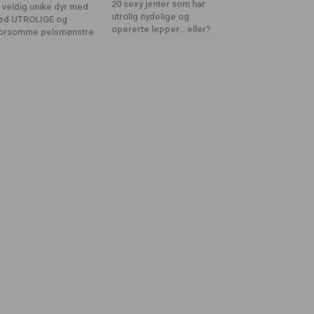
20 sexy jenter som har
 veldig unike dyr med
utrolig nydelige og
ed UTROLIGE og
opererte lepper… eller?
orsomme pelsmønstre