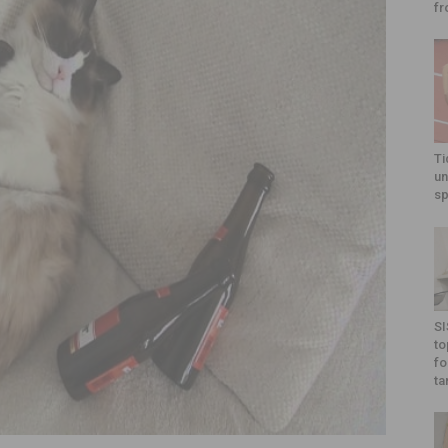
fr
Ti
un
sp
SI
to
fo
ta