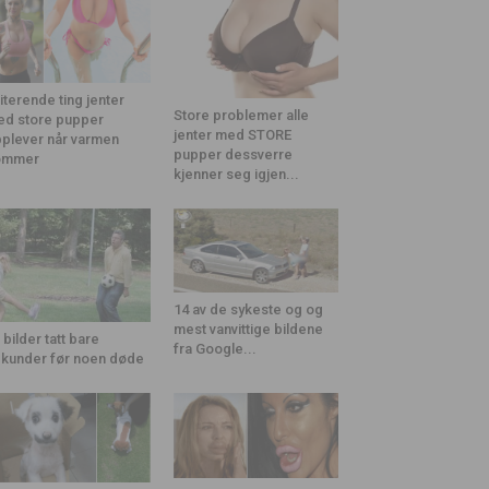
riterende ting jenter
Store problemer alle
d store pupper
jenter med STORE
plever når varmen
pupper dessverre
ommer
kjenner seg igjen...
14 av de sykeste og og
mest vanvittige bildene
 bilder tatt bare
fra Google...
kunder før noen døde