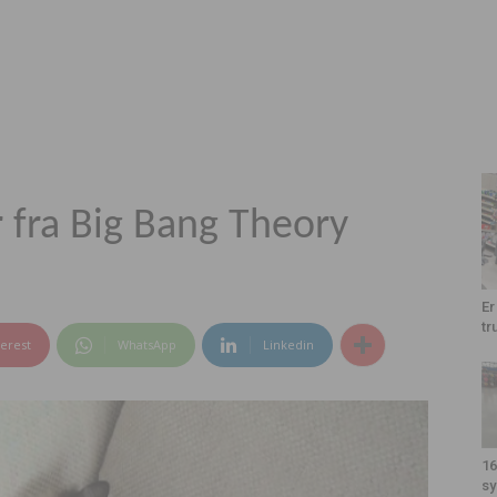
 fra Big Bang Theory
Er
tr
terest
WhatsApp
Linkedin
16
sy