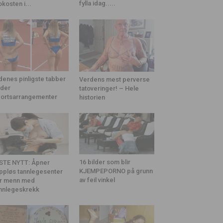
fylla idag.....
okosten i...
denes pinligste tabber
Verdens mest perverse
der
tatoveringer! – Hele
ortsarrangementer
historien
16 bilder som blir
STE NYTT: Åpner
KJEMPEPORNO på grunn
ppløs tannlegesenter
av feil vinkel
r menn med
nnlegeskrekk