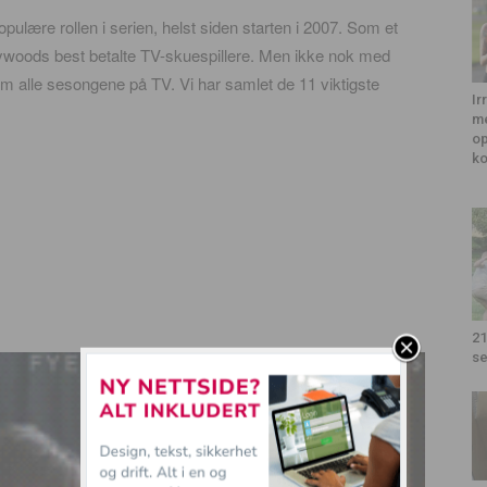
opulære rollen i serien, helst siden starten i 2007. Som et
ollywoods best betalte TV-skuespillere. Men ikke nok med
m alle sesongene på TV. Vi har samlet de 11 viktigste
Ir
me
op
k
21
se