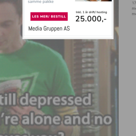
17
m
m