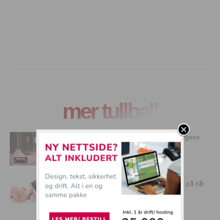
mer tullball
Vi beklager, men husker du disse 14 tingene
begynner du å...
11 ting alle jenter GARANTERT har tenkt på når
de har...