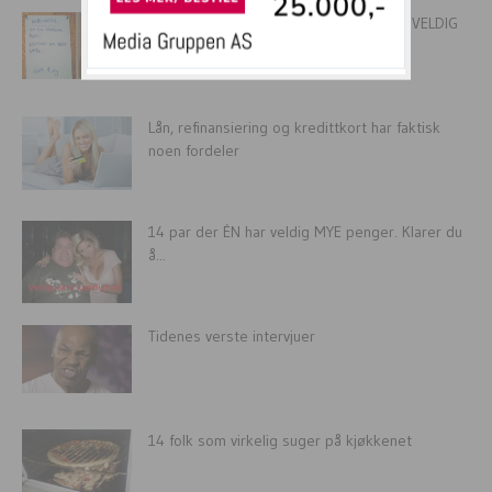
11 nabovarsler fra rasende folk som er VELDIG
klare for å...
Lån, refinansiering og kredittkort har faktisk
noen fordeler
14 par der ÉN har veldig MYE penger. Klarer du
å...
Tidenes verste intervjuer
14 folk som virkelig suger på kjøkkenet