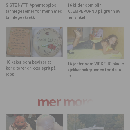
16 bilder som blir
SISTE NYTT: Åpner toppløs
KJEMPEPORNO på grunn av
tannlegesenter for menn med
feil vinkel
tannlegeskrekk
10 kaker som beviser at
16 jenter som VIRKELIG skulle
konditorer drikker sprit på
sjekket bakgrunnen før de la
jobb
ut...
mer moro