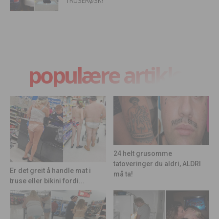
TRUSERØSK!
populære artikler
24 helt grusomme
tatoveringer du aldri, ALDRI
Er det greit å handle mat i
må ta!
truse eller bikini fordi...