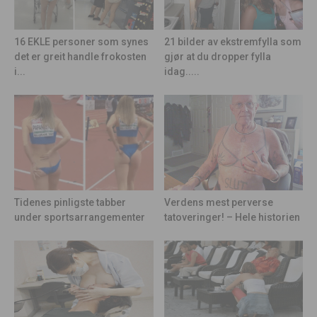
21 bilder av ekstremfylla som
16 EKLE personer som synes
gjør at du dropper fylla
det er greit handle frokosten
idag.....
i...
Tidenes pinligste tabber
Verdens mest perverse
under sportsarrangementer
tatoveringer! – Hele historien