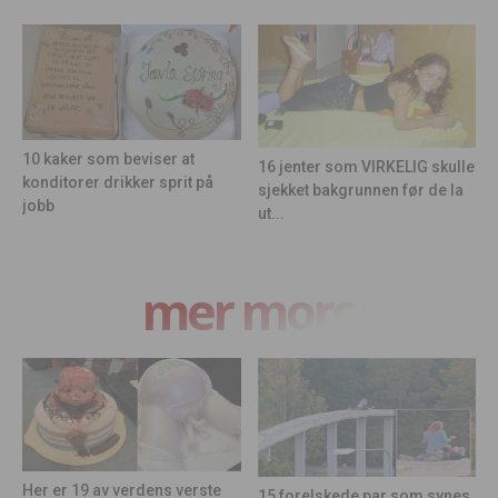
10 kaker som beviser at
16 jenter som VIRKELIG skulle
konditorer drikker sprit på
sjekket bakgrunnen før de la
jobb
ut...
mer moro
Her er 19 av verdens verste
15 forelskede par som synes