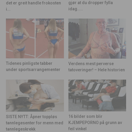
gjør at du dropper fylla
det er greit handle frokosten
idag.....
i...
Tidenes pinligste tabber
Verdens mest perverse
under sportsarrangementer
tatoveringer! – Hele historien
16 bilder som blir
SISTE NYTT: Åpner toppløs
KJEMPEPORNO på grunn av
tannlegesenter for menn med
feil vinkel
tannlegeskrekk