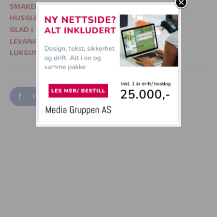
SMAKELIG - Mat, interiør og livsglede
HUSGLEDE.NO - Finn lekre matoppskrifter
GLAD I DYR? - Besøk Morsommedyr.no
LEVANA.NO - Kvinnemagasin på nett
LUKSUSFERIE.NO - Ferie på sitt beste
Facebook
Twitter