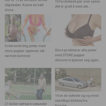
15 forelskede par som synes
dåpskaker. Kunne du hatt
det er greit å sexe ute...
disse...
Irriterende ting jenter med
Store problemer alle jenter
store pupper opplever når
med STORE pupper
varmen kommer
dessverre kjenner seg igjen...
14 av de sykeste og og mest
vanvittige bildene fra
21 bilder tatt bare sekunder
Google...