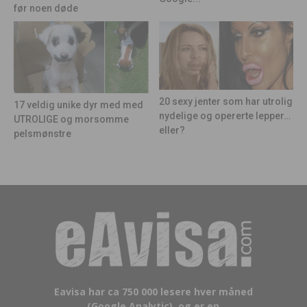
før noen døde
20 sexy jenter som har utrolig
17 veldig unike dyr med med
nydelige og opererte lepper…
UTROLIGE og morsomme
eller?
pelsmønstre
Eavisa har ca 750 000 lesere hver måned
(Google Analytic), og er en