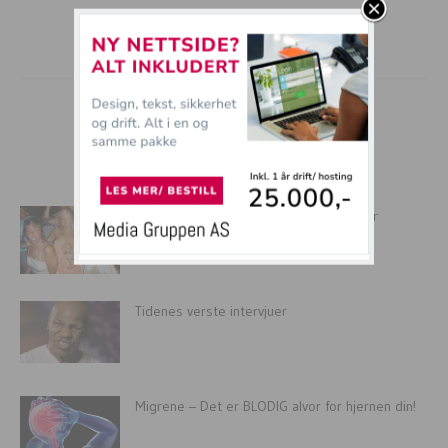
mer tullball
Når du tror du er kul på byen… Dette er
hvordan...
Tidenes verste intervjuer
Migrene – Det er BLODIG alvor for hjernen din!