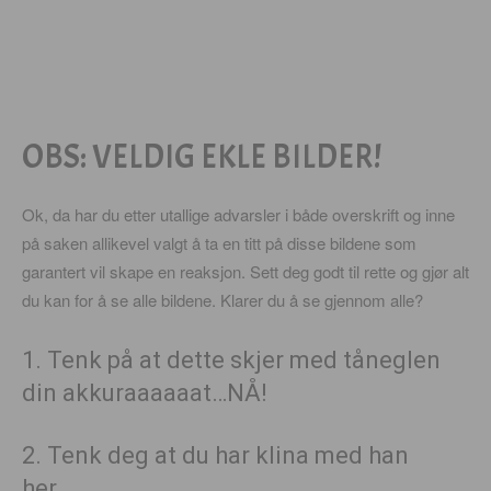
OBS: VELDIG EKLE BILDER!
Ok, da har du etter utallige advarsler i både overskrift og inne
på saken allikevel valgt å ta en titt på disse bildene som
garantert vil skape en reaksjon. Sett deg godt til rette og gjør alt
du kan for å se alle bildene. Klarer du å se gjennom alle?
1. Tenk på at dette skjer med tåneglen
din akkuraaaaaat…NÅ!
2. Tenk deg at du har klina med han
her….