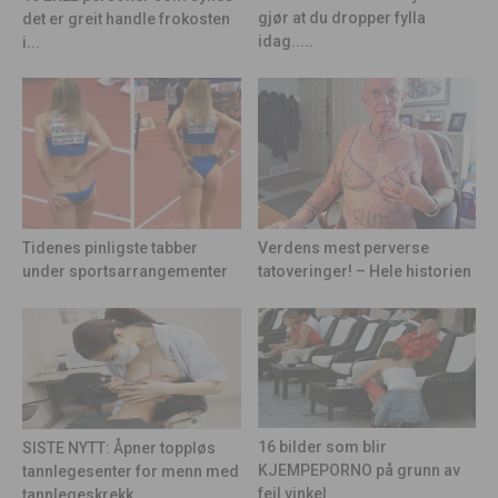
gjør at du dropper fylla
det er greit handle frokosten
idag.....
i...
Tidenes pinligste tabber
Verdens mest perverse
under sportsarrangementer
tatoveringer! – Hele historien
16 bilder som blir
SISTE NYTT: Åpner toppløs
KJEMPEPORNO på grunn av
tannlegesenter for menn med
feil vinkel
tannlegeskrekk