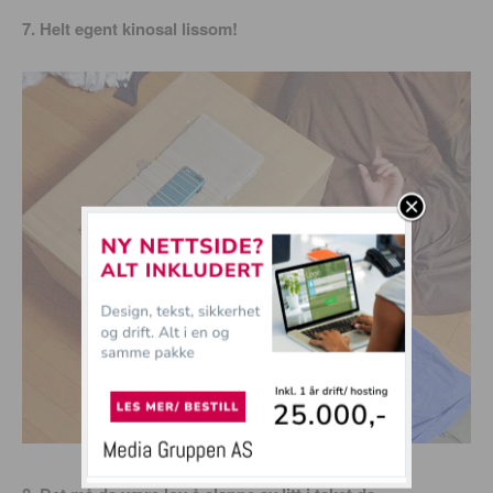
7. Helt egent kinosal lissom!