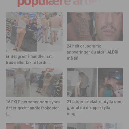
populære artikler
24 helt grusomme
tatoveringer du aldri, ALDRI
Er det greit å handle mat i
må ta!
truse eller bikini fordi...
21 bilder av ekstremfylla som
16 EKLE personer som synes
gjør at du dropper fylla
det er greit handle frokosten
idag.....
i...