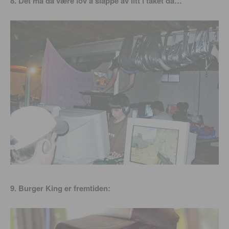
8. Det må da være lov å slappe av litt i taket da…
9. Burger King er fremtiden: