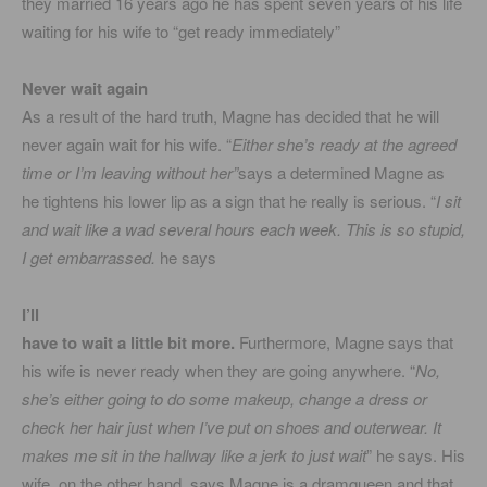
they married 16 years ago he has spent seven years of his life
waiting for his wife to “get ready immediately”
Never wait again
As a result of the hard truth, Magne has decided that he will
never again wait for his wife. “
Either she’s ready at the agreed
time or I’m leaving without her”
says a determined Magne as
he tightens his lower lip as a sign that he really is serious. “
I sit
and wait like a wad several hours each week. This is so stupid,
I get embarrassed.
he says
I’ll
have to wait a little bit more.
Furthermore, Magne says that
his wife is never ready when they are going anywhere. “
No,
she’s either going to do some makeup, change a dress or
check her hair just when I’ve put on shoes and outerwear. It
makes me sit in the hallway like a jerk to just wait
” he says. His
wife, on the other hand, says Magne is a dramqueen and that