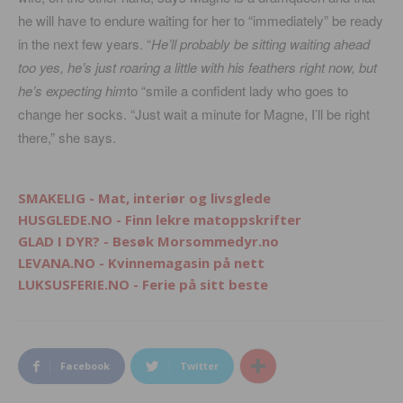
he will have to endure waiting for her to “immediately” be ready
in the next few years. “
He’ll probably be sitting waiting ahead
too yes, he’s just roaring a little with his feathers right now, but
he’s expecting him
to “smile a confident lady who goes to
change her socks. “Just wait a minute for Magne, I’ll be right
there,” she says.
SMAKELIG - Mat, interiør og livsglede
HUSGLEDE.NO - Finn lekre matoppskrifter
GLAD I DYR? - Besøk Morsommedyr.no
LEVANA.NO - Kvinnemagasin på nett
LUKSUSFERIE.NO - Ferie på sitt beste
Facebook
Twitter