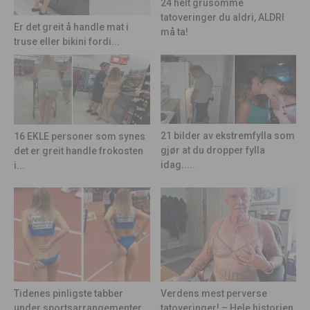
24 helt grusomme
tatoveringer du aldri, ALDRI
Er det greit å handle mat i
må ta!
truse eller bikini fordi...
21 bilder av ekstremfylla som
16 EKLE personer som synes
gjør at du dropper fylla
det er greit handle frokosten
idag.....
i...
Tidenes pinligste tabber
Verdens mest perverse
under sportsarrangementer
tatoveringer! – Hele historien