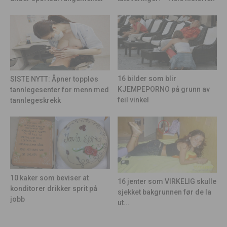
16 bilder som blir
SISTE NYTT: Åpner toppløs
KJEMPEPORNO på grunn av
tannlegesenter for menn med
feil vinkel
tannlegeskrekk
10 kaker som beviser at
16 jenter som VIRKELIG skulle
konditorer drikker sprit på
sjekket bakgrunnen før de la
jobb
ut...