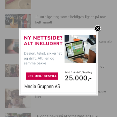
11 utrolige ting som tilfeldigvis ligner på noe
helt annet!
Tidenes beste (og mest sexy) reklamer som ble
ulovlige på TV!
Topp 8 verste ting du IKKE vil skal skje med
kroppen...
12 Hunder som har lært at de ikke bør spise
bier
16 gode bevis på at fotballfans er FEIGE