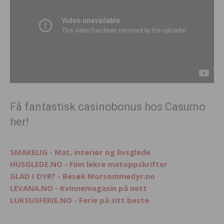
Få fantastisk casinobonus hos Casumo
her!
SMAKELIG - Mat, interiør og livsglede
HUSGLEDE.NO - Finn lekre matoppskrifter
GLAD I DYR? - Besøk Morsommedyr.no
LEVANA.NO - Kvinnemagasin på nett
LUKSUSFERIE.NO - Ferie på sitt beste