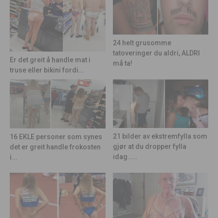
24 helt grusomme
tatoveringer du aldri, ALDRI
Er det greit å handle mat i
må ta!
truse eller bikini fordi...
21 bilder av ekstremfylla som
16 EKLE personer som synes
gjør at du dropper fylla
det er greit handle frokosten
idag.....
i...