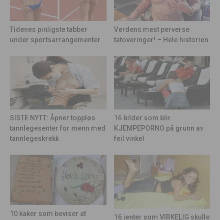
Tidenes pinligste tabber
Verdens mest perverse
under sportsarrangementer
tatoveringer! – Hele historien
16 bilder som blir
SISTE NYTT: Åpner toppløs
KJEMPEPORNO på grunn av
tannlegesenter for menn med
feil vinkel
tannlegeskrekk
10 kaker som beviser at
16 jenter som VIRKELIG skulle