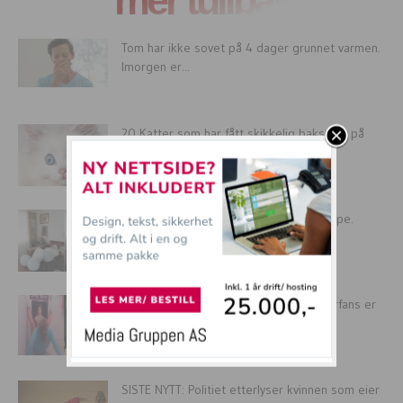
mer tullball
Tom har ikke sovet på 4 dager grunnet varmen.
Imorgen er...
20 Katter som har fått skikkelig baksmell på
skatten.
Nå kan du kjøpe heldekkende penisteppe.
Kjenner du en jente som...
13 bilder som beviser at dagens Bieberfans er
fremtidens psykriatiske pasienter!
SISTE NYTT: Politiet etterlyser kvinnen som eier