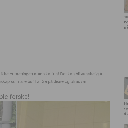
10
ko
på
 ikke er meningen man skal inn! Det kan bli vanskelig å
kap som alle bør ha. Se på disse og bli advart!
 ble ferska!
He
ve
du