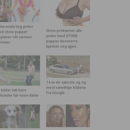
riterende ting jenter
Store problemer alle
d store pupper
jenter med STORE
plever når varmen
pupper dessverre
ommer
kjenner seg igjen...
14 av de sykeste og og
mest vanvittige bildene
 bilder tatt bare
fra Google...
kunder før noen døde