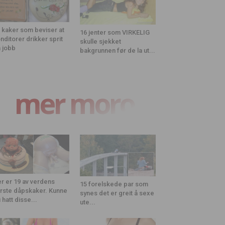
 kaker som beviser at
16 jenter som VIRKELIG
nditorer drikker sprit
skulle sjekket
 jobb
bakgrunnen før de la ut...
mer moro
r er 19 av verdens
15 forelskede par som
rste dåpskaker. Kunne
synes det er greit å sexe
 hatt disse...
ute...