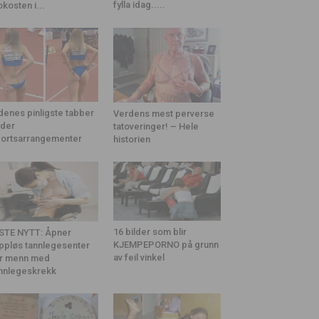
fylla idag.....
okosten i...
denes pinligste tabber
Verdens mest perverse
der
tatoveringer! – Hele
ortsarrangementer
historien
16 bilder som blir
STE NYTT: Åpner
KJEMPEPORNO på grunn
ppløs tannlegesenter
av feil vinkel
r menn med
nnlegeskrekk