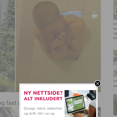
Ir
me
op
k
21
se
eg fast der?