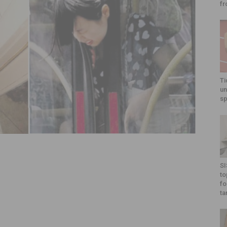
fr
Ti
un
sp
SI
to
fo
ta