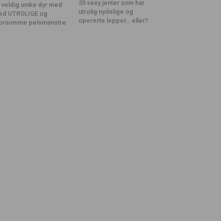
20 sexy jenter som har
 veldig unike dyr med
utrolig nydelige og
ed UTROLIGE og
opererte lepper… eller?
orsomme pelsmønstre