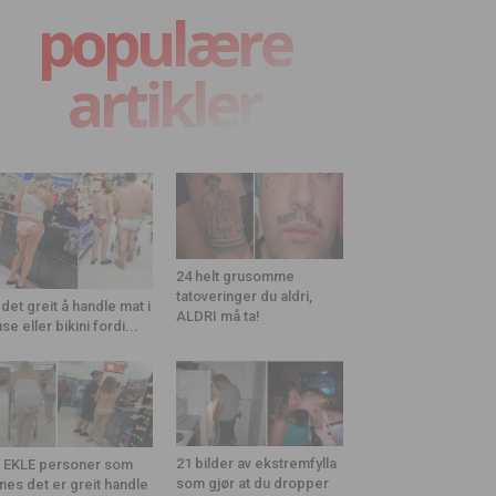
populære
artikler
24 helt grusomme
tatoveringer du aldri,
 det greit å handle mat i
ALDRI må ta!
use eller bikini fordi...
21 bilder av ekstremfylla
 EKLE personer som
som gjør at du dropper
nes det er greit handle