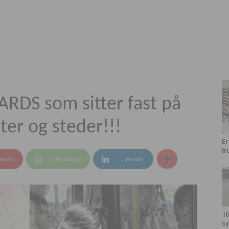
RDS som sitter fast på
ter og steder!!!
Er
tr
terest
WhatsApp
Linkedin
16
sy