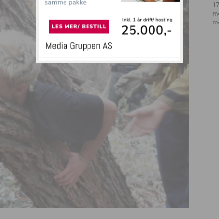
17
m
m