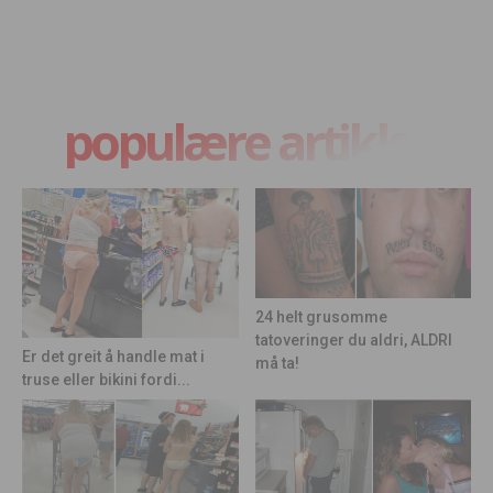
populære artikler
24 helt grusomme
tatoveringer du aldri, ALDRI
Er det greit å handle mat i
må ta!
truse eller bikini fordi...