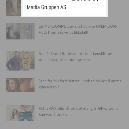
18 MORSOMME bevis på at ikke HVEM-SOM-
HELST bør skrive butikkskilt!
Se når David Beckham blir helt lamslått av
denne stygge statue-spøken
Jennifer Mulford sluttet i jobben sin for å amme
kjæresten!?
PENISRÅD: Slik får du betydelig STØRRE penis
kun ved å bruke...