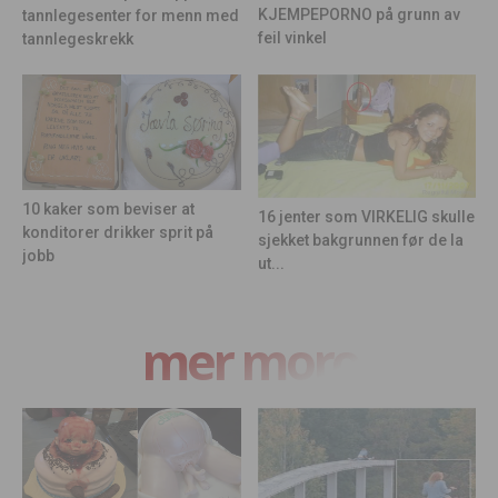
KJEMPEPORNO på grunn av
tannlegesenter for menn med
feil vinkel
tannlegeskrekk
10 kaker som beviser at
16 jenter som VIRKELIG skulle
konditorer drikker sprit på
sjekket bakgrunnen før de la
jobb
ut...
mer moro