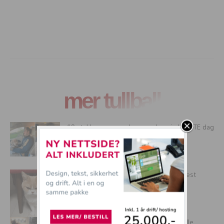
mer tullball
19 stakkars mennesker som har sin VERSTE dag
noensinne
Dette er Koyuki, verdens sureste og mest
misfornøyde katt!
17 av tidenes verste frisyrer. Dette er ille