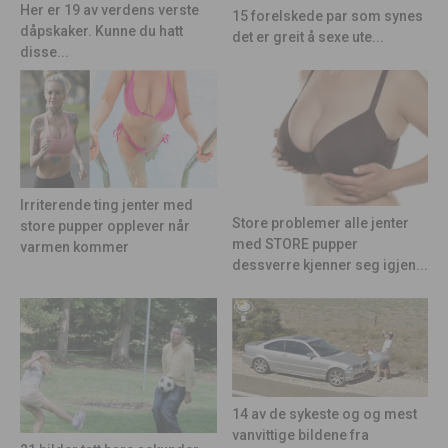
Her er 19 av verdens verste
15 forelskede par som synes
dåpskaker. Kunne du hatt
det er greit å sexe ute...
disse...
Irriterende ting jenter med
Store problemer alle jenter
store pupper opplever når
med STORE pupper
varmen kommer
dessverre kjenner seg igjen...
14 av de sykeste og og mest
vanvittige bildene fra