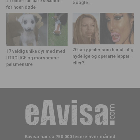
21 bilder tatt bare sekunder
Google...
før noen døde
20 sexy jenter som har utrolig
17 veldig unike dyr med med
nydelige og opererte lepper…
UTROLIGE og morsomme
eller?
pelsmønstre
Eavisa har ca 750 000 lesere hver måned