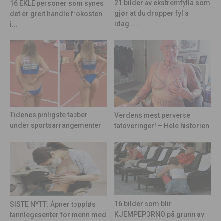
21 bilder av ekstremfylla som
16 EKLE personer som synes
gjør at du dropper fylla
det er greit handle frokosten
idag.....
i...
Tidenes pinligste tabber
Verdens mest perverse
under sportsarrangementer
tatoveringer! – Hele historien
16 bilder som blir
SISTE NYTT: Åpner toppløs
KJEMPEPORNO på grunn av
tannlegesenter for menn med