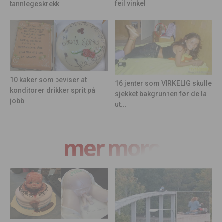
feil vinkel
tannlegeskrekk
10 kaker som beviser at
16 jenter som VIRKELIG skulle
konditorer drikker sprit på
sjekket bakgrunnen før de la
jobb
ut...
mer moro