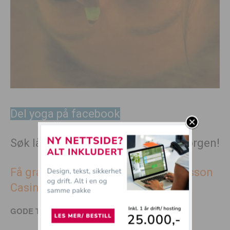
Del yoga på facebook
Søk lån idag – Penger på konto imorgen!
Få gratispenger å spille for hos Betsson
Casino!
GODE TILBUD
:
Klær for aktive jenter – Get Inspired!