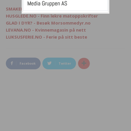
SMAKELIG - Mat, interiør og livsglede
HUSGLEDE.NO - Finn lekre matoppskrifter
GLAD I DYR? - Besøk Morsommedyr.no
LEVANA.NO - Kvinnemagasin på nett
LUKSUSFERIE.NO - Ferie på sitt beste
Facebook
Twitter