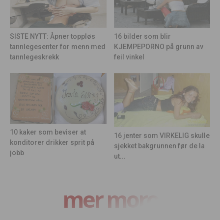
16 bilder som blir
SISTE NYTT: Åpner toppløs
KJEMPEPORNO på grunn av
tannlegesenter for menn med
feil vinkel
tannlegeskrekk
10 kaker som beviser at
16 jenter som VIRKELIG skulle
konditorer drikker sprit på
sjekket bakgrunnen før de la
jobb
ut...
mer moro