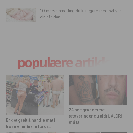
10 morsomme ting du kan gjøre med babyen
din når den...
populære artikler
24 helt grusomme
tatoveringer du aldri, ALDRI
Er det greit å handle mat i
må ta!
truse eller bikini fordi...