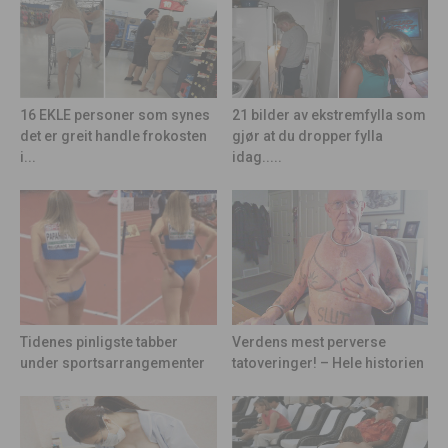
21 bilder av ekstremfylla som
16 EKLE personer som synes
gjør at du dropper fylla
det er greit handle frokosten
idag.....
i...
Tidenes pinligste tabber
Verdens mest perverse
under sportsarrangementer
tatoveringer! – Hele historien