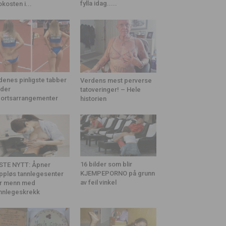
fylla idag.....
okosten i...
denes pinligste tabber
Verdens mest perverse
der
tatoveringer! – Hele
ortsarrangementer
historien
16 bilder som blir
STE NYTT: Åpner
KJEMPEPORNO på grunn
ppløs tannlegesenter
av feil vinkel
r menn med
nnlegeskrekk