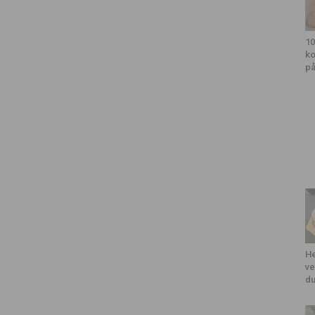
10
ko
på
He
ve
du