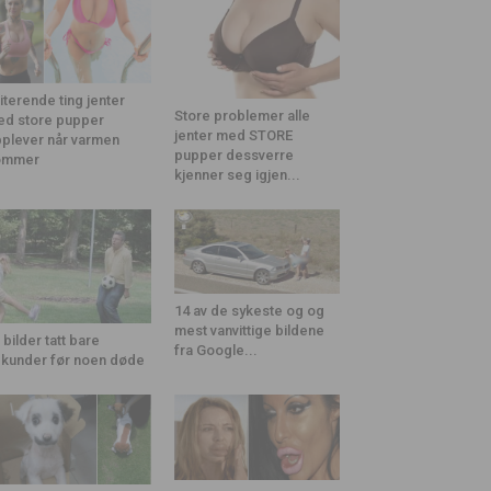
riterende ting jenter
Store problemer alle
d store pupper
jenter med STORE
plever når varmen
pupper dessverre
ommer
kjenner seg igjen...
14 av de sykeste og og
mest vanvittige bildene
 bilder tatt bare
fra Google...
kunder før noen døde