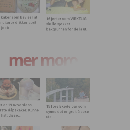
 kaker som beviser at
16 jenter som VIRKELIG
nditorer drikker sprit
skulle sjekket
 jobb
bakgrunnen før de la ut...
mer moro
r er 19 av verdens
15 forelskede par som
rste dåpskaker. Kunne
synes det er greit å sexe
 hatt disse...
ute...