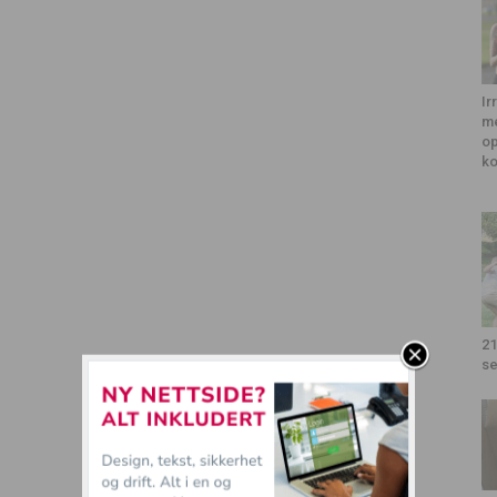
Ir
me
op
k
21
se