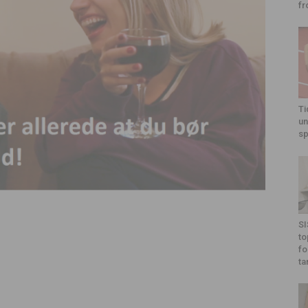
fr
Ti
un
sp
SI
to
fo
ta