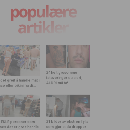
populære
artikler
24 helt grusomme
tatoveringer du aldri,
 det greit å handle mat i
ALDRI må ta!
use eller bikini fordi...
21 bilder av ekstremfylla
 EKLE personer som
som gjør at du dropper
nes det er greit handle