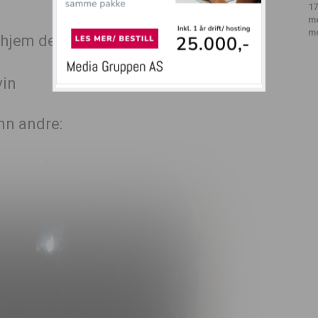
17
m
m
e hjem der det ferdes kvinner med
nn andre: