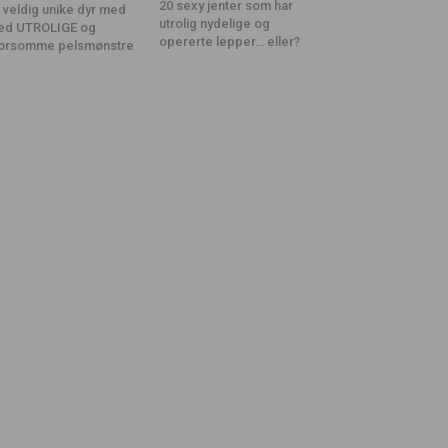
20 sexy jenter som har
 veldig unike dyr med
utrolig nydelige og
ed UTROLIGE og
opererte lepper… eller?
orsomme pelsmønstre