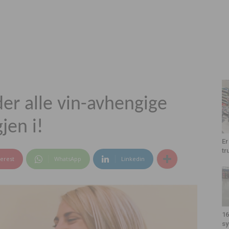
der alle vin-avhengige
jen i!
Er
tr
terest
WhatsApp
Linkedin
16
sy