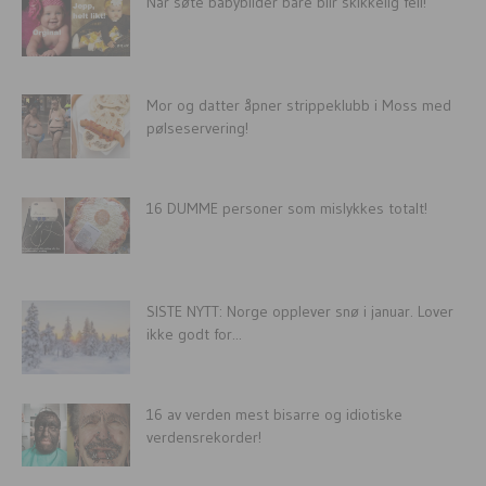
Når søte babybilder bare blir skikkelig feil!
Mor og datter åpner strippeklubb i Moss med
pølseservering!
16 DUMME personer som mislykkes totalt!
SISTE NYTT: Norge opplever snø i januar. Lover
ikke godt for...
16 av verden mest bisarre og idiotiske
verdensrekorder!