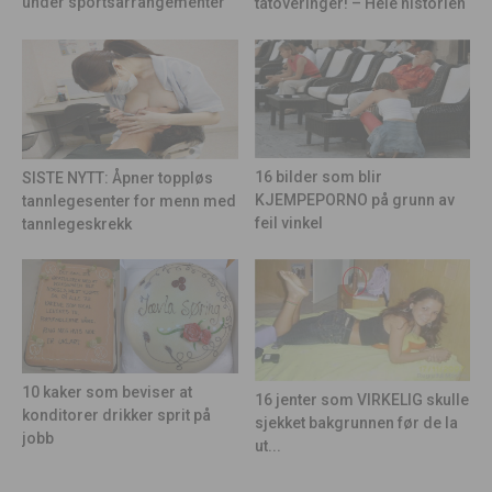
under sportsarrangementer
tatoveringer! – Hele historien
16 bilder som blir
SISTE NYTT: Åpner toppløs
KJEMPEPORNO på grunn av
tannlegesenter for menn med
feil vinkel
tannlegeskrekk
10 kaker som beviser at
16 jenter som VIRKELIG skulle
konditorer drikker sprit på
sjekket bakgrunnen før de la
jobb
ut...