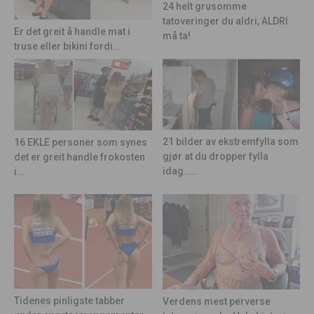
24 helt grusomme
tatoveringer du aldri, ALDRI
Er det greit å handle mat i
må ta!
truse eller bikini fordi...
21 bilder av ekstremfylla som
16 EKLE personer som synes
gjør at du dropper fylla
det er greit handle frokosten
idag.....
i...
Tidenes pinligste tabber
Verdens mest perverse