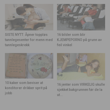
16 bilder som blir
SISTE NYTT: Åpner toppløs
KJEMPEPORNO på grunn av
tannlegesenter for menn med
feil vinkel
tannlegeskrekk
10 kaker som beviser at
16 jenter som VIRKELIG skulle
konditorer drikker sprit på
sjekket bakgrunnen før de la
jobb
ut...