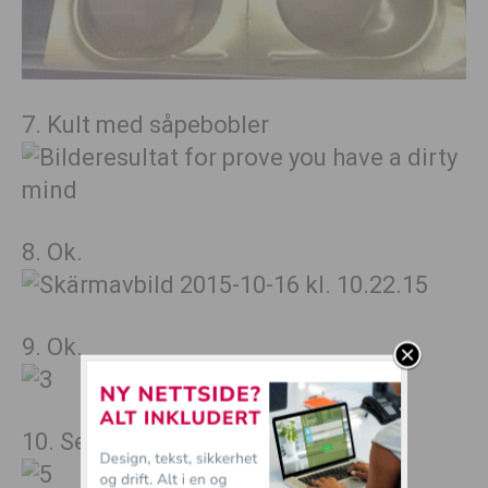
7. Kult med såpebobler
8. Ok.
9. Ok.
10. Ser du det?