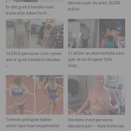
tatoveringer du aldri, ALDRI
Er det greit å handle mat i
må ta!
truse eller bikini fordi...
21 bilder av ekstremfylla som
16 EKLE personer som synes
gjør at du dropper fylla
det er greit handle frokosten
idag.....
i...
Tidenes pinligste tabber
Verdens mest perverse
under sportsarrangementer
tatoveringer! – Hele historien