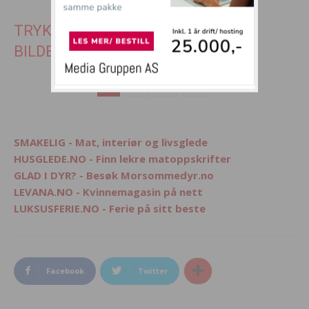
TRYKK SIDE 2 FOR DE NESTE 10
BILDENE
1
2
3
SMAKELIG - Mat, interiør og livsglede
HUSGLEDE.NO - Finn lekre matoppskrifter
GLAD I DYR? - Besøk Morsommedyr.no
LEVANA.NO - Kvinnemagasin på nett
LUKSUSFERIE.NO - Ferie på sitt beste
Facebook
Twitter