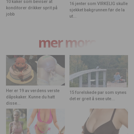
10 kaker som beviser at
16 jenter som VIRKELIG skulle
konditorer drikker sprit på
sjekket bakgrunnen før de la
jobb
ut...
mer moro
Her er 19 av verdens verste
15 forelskede par som synes
dåpskaker. Kunne du hatt
det er greit å sexe ute...
disse...