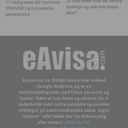
20 sexy jenter som har utrolig
17 veldig unike dyr med med
nydelige og opererte lepper…
UTROLIGE og morsomme
eller?
pelsmønstre
Eavisa har ca 750 000 lesere hver måned
(Google Analytic), og er en
underholdningsside med fokus på satire og
humor. Siden er kun ment og skrevet for å
underholde samt sette satiriske og ironiske
vinklinger på samfunnskritiske saker. Ingen
“nyheter” eller bilder bør tas bokstavelig
eller seriøst.
Klikk her for