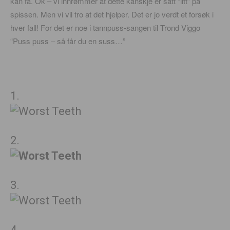
kan få. Ok – vi innrømmer at dette kanskje er satt “litt” på
spissen. Men vi vil tro at det hjelper. Det er jo verdt et forsøk i
hver fall! For det er noe i tannpuss-sangen til Trond Viggo
“Puss puss – så får du en suss…”
1.
2.
3.
4.