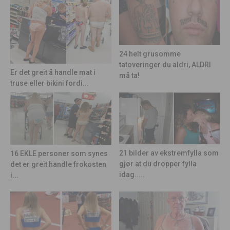
24 helt grusomme
tatoveringer du aldri, ALDRI
Er det greit å handle mat i
må ta!
truse eller bikini fordi...
21 bilder av ekstremfylla som
16 EKLE personer som synes
gjør at du dropper fylla
det er greit handle frokosten
idag.....
i...