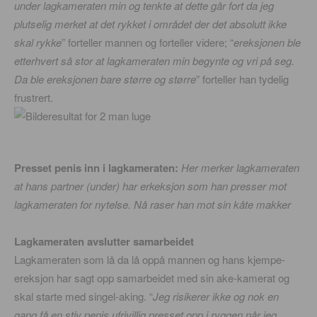
under lagkameraten min og tenkte at dette går fort da jeg
plutselig merket at det rykket i området der det absolutt ikke
skal rykke
” forteller mannen og forteller videre; “
ereksjonen ble
etterhvert så stor at lagkameraten min begynte og vri på seg.
Da ble ereksjonen bare større og større
” forteller han tydelig
frustrert.
Presset penis inn i lagkameraten:
Her merker lagkameraten
at hans partner (under) har erkeksjon som han presser mot
lagkameraten for nytelse. Nå raser han mot sin kåte makker
Lagkameraten avslutter samarbeidet
Lagkameraten som lå da lå oppå mannen og hans kjempe-
ereksjon har sagt opp samarbeidet med sin ake-kamerat og
skal starte med singel-aking. “
Jeg risikerer ikke og nok en
gang få en stiv penis ufrivillig presset opp i ryggen når jeg