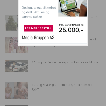
mer tullball
Hadde du juletre i år? Gratulerer da har du 20
000...
Mor og datter tar operasjoner sammen for å
ligne mest mulig!
14 ting de fleste har og som kan bruke til noe...
10 ting vi alle gjør som barn, men som blir
SYKT...