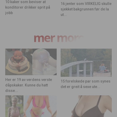
10 kaker som beviser at
16 jenter som VIRKELIG skulle
konditorer drikker sprit på
sjekket bakgrunnen før de la
jobb
ut...
mer moro
Her er 19 av verdens verste
15 forelskede par som synes
dåpskaker. Kunne du hatt
det er greit å sexe ute...
disse...