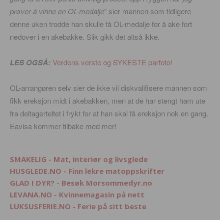
prøver å vinne en OL-medalje
” sier mannen som tidligere
denne uken trodde han skulle få OL-medalje for å ake fort
nedover i en akebakke. Slik gikk det altså ikke.
LES OGSÅ:
Verdens verste og SYKESTE parfoto!
OL-arrangøren selv sier de ikke vil diskvalifisere mannen som
fikk ereksjon midt i akebakken, men at de har stengt ham ute
fra deltagerteltet i frykt for at han skal få ereksjon nok en gang.
Eavisa kommer tilbake med mer!
SMAKELIG - Mat, interiør og livsglede
HUSGLEDE.NO - Finn lekre matoppskrifter
GLAD I DYR? - Besøk Morsommedyr.no
LEVANA.NO - Kvinnemagasin på nett
LUKSUSFERIE.NO - Ferie på sitt beste