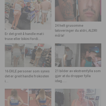
24 helt grusomme
tatoveringer du aldri, ALDRI
Er det greit å handle mat i
må ta!
truse eller bikini fordi...
21 bilder av ekstremfylla som
16 EKLE personer som synes
gjør at du dropper fylla
det er greit handle frokosten
idag.....
i...