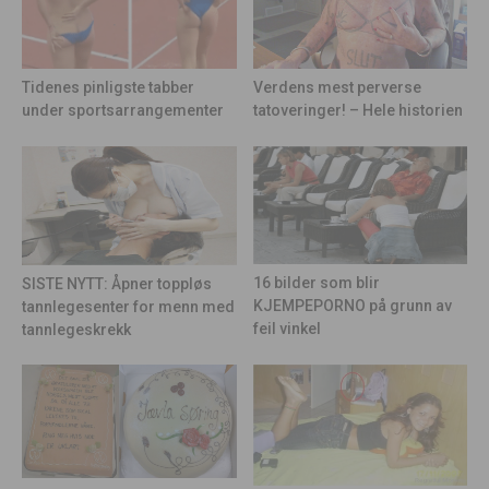
Tidenes pinligste tabber
Verdens mest perverse
under sportsarrangementer
tatoveringer! – Hele historien
16 bilder som blir
SISTE NYTT: Åpner toppløs
KJEMPEPORNO på grunn av
tannlegesenter for menn med
feil vinkel
tannlegeskrekk