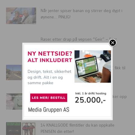
Når jenter spiser banan og stirrer deg dypt i
øynene… PINLIG!
Raser etter drap på vepsen “Geir” – Stor
minnesmarkering
16 HÅPLØSE personer som virkelig IKKE fikk til
verdens enkleste jobb!
16 bilder som viser at ONDSKAPEN dukker opp
på de mest...
14 KNALLGODE filmtitler du kan oppkalle
PENISEN din etter!