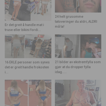
24 helt grusomme
tatoveringer du aldri, ALDRI
Er det greit å handle mat i
må ta!
truse eller bikini fordi...
21 bilder av ekstremfylla som
16 EKLE personer som synes
gjør at du dropper fylla
det er greit handle frokosten
idag.....
i...