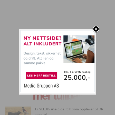
mer tullball
13 VELDIG uheldige folk som opplever STOR
smerte!