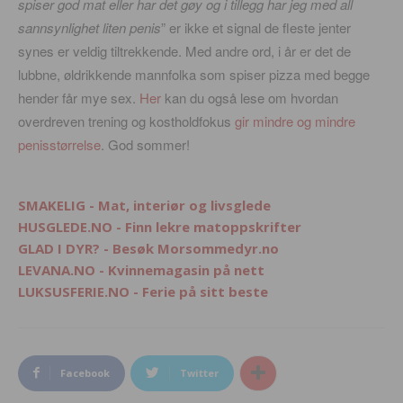
spiser god mat eller har det gøy og i tillegg har jeg med all
sannsynlighet liten penis
” er ikke et signal de fleste jenter
synes er veldig tiltrekkende. Med andre ord, i år er det de
lubbne, øldrikkende mannfolka som spiser pizza med begge
hender får mye sex.
Her
kan du også lese om hvordan
overdreven trening og kostholdfokus
gir mindre og mindre
penisstørrelse
. God sommer!
SMAKELIG - Mat, interiør og livsglede
HUSGLEDE.NO - Finn lekre matoppskrifter
GLAD I DYR? - Besøk Morsommedyr.no
LEVANA.NO - Kvinnemagasin på nett
LUKSUSFERIE.NO - Ferie på sitt beste
Facebook
Twitter