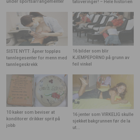
under sportsarrangementer
tatoveringer! – Hele historien
16 bilder som blir
SISTE NYTT: Åpner toppløs
KJEMPEPORNO på grunn av
tannlegesenter for menn med
feil vinkel
tannlegeskrekk
10 kaker som beviser at
16 jenter som VIRKELIG skulle
konditorer drikker sprit på
sjekket bakgrunnen før de la
jobb
ut...