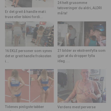
24 helt grusomme
tatoveringer du aldri, ALDRI
Er det greit å handle mat i
må ta!
truse eller bikini fordi...
21 bilder av ekstremfylla som
16 EKLE personer som synes
gjør at du dropper fylla
det er greit handle frokosten
idag.....
i...
Tidenes pinligste tabber
Verdens mest perverse