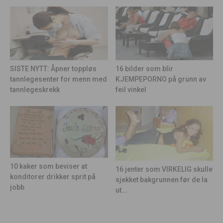
16 bilder som blir
SISTE NYTT: Åpner toppløs
KJEMPEPORNO på grunn av
tannlegesenter for menn med
feil vinkel
tannlegeskrekk
10 kaker som beviser at
16 jenter som VIRKELIG skulle
konditorer drikker sprit på
sjekket bakgrunnen før de la
jobb
ut...