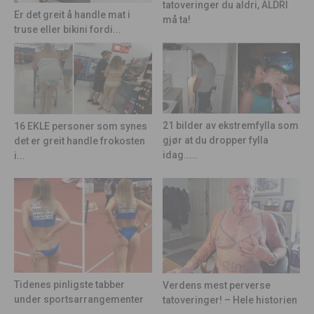
tatoveringer du aldri, ALDRI
Er det greit å handle mat i
må ta!
truse eller bikini fordi...
21 bilder av ekstremfylla som
16 EKLE personer som synes
gjør at du dropper fylla
det er greit handle frokosten
idag.....
i...
Tidenes pinligste tabber
Verdens mest perverse
under sportsarrangementer
tatoveringer! – Hele historien