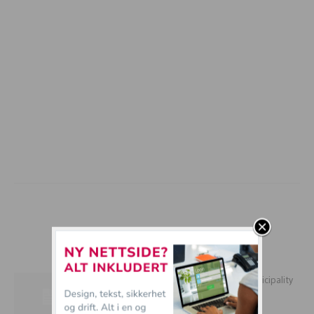
mer tullball
BREAKING NEWS: Employees in the municipality
thrive with the home office....