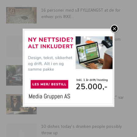
16 personer med så FYLLEANGST at de for
enhver pris IKKE...
14 of the sickest and funniest photos from
Google Maps
Verdens KULESTE griller!
Svensk sommervikar trodde “fellesrøyk” var
“fellesronk”. Arrestert på jobb!
10 dishes today’s drunken people possibly
throw up