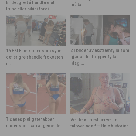
Er det greit å handle mat i
må ta!
truse eller bikini fordi...
21 bilder av ekstremfylla som
16 EKLE personer som synes
gjør at du dropper fylla
det er greit handle frokosten
idag.....
i...
Tidenes pinligste tabber
Verdens mest perverse
under sportsarrangementer
tatoveringer! – Hele historien