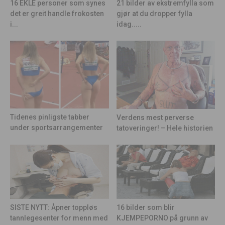
21 bilder av ekstremfylla som
16 EKLE personer som synes
gjør at du dropper fylla
det er greit handle frokosten
idag.....
i...
Tidenes pinligste tabber
Verdens mest perverse
under sportsarrangementer
tatoveringer! – Hele historien
16 bilder som blir
SISTE NYTT: Åpner toppløs
KJEMPEPORNO på grunn av
tannlegesenter for menn med