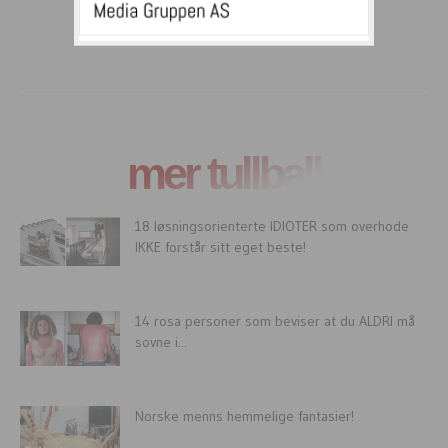
mer tullball
18 løsningsorienterte IDIOTER som overhode
IKKE forstår sitt eget beste!
14 rosa personer som beviser at du ALDRI må
sovne i...
Norske menns hemmelige fantasier!