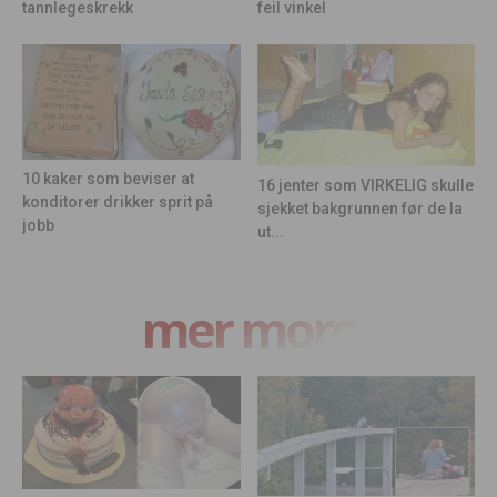
feil vinkel
tannlegeskrekk
10 kaker som beviser at
16 jenter som VIRKELIG skulle
konditorer drikker sprit på
sjekket bakgrunnen før de la
jobb
ut...
mer moro