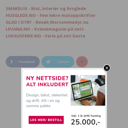
SMAKELIG - Mat, interiør og livsglede
HUSGLEDE.NO - Finn lekre matoppskrifter
GLAD I DYR? - Besøk Morsommedyr.no
LEVANA.NO - Kvinnemagasin på nett
LUKSUSFERIE.NO - Ferie på sitt beste
Facebook
Twitter