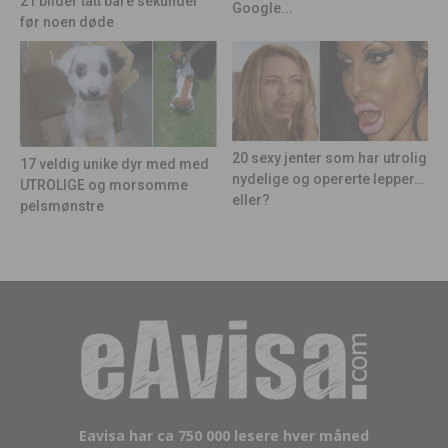
21 bilder tatt bare sekunder
Google...
før noen døde
20 sexy jenter som har utrolig
17 veldig unike dyr med med
nydelige og opererte lepper…
UTROLIGE og morsomme
eller?
pelsmønstre
Eavisa har ca 750 000 lesere hver måned