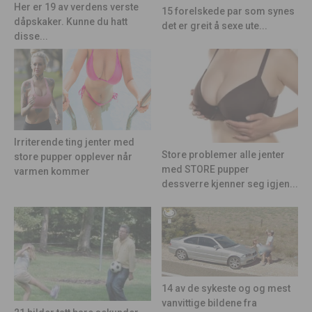
Her er 19 av verdens verste
15 forelskede par som synes
dåpskaker. Kunne du hatt
det er greit å sexe ute...
disse...
Irriterende ting jenter med
Store problemer alle jenter
store pupper opplever når
med STORE pupper
varmen kommer
dessverre kjenner seg igjen...
14 av de sykeste og og mest
vanvittige bildene fra