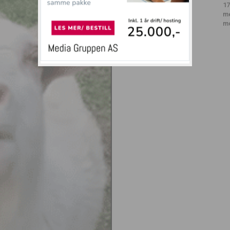
17
m
m