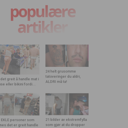
populære
artikler
24 helt grusomme
tatoveringer du aldri,
 det greit å handle mat i
ALDRI må ta!
use eller bikini fordi...
21 bilder av ekstremfylla
 EKLE personer som
som gjør at du dropper
nes det er greit handle