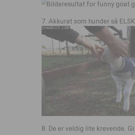
7. Akkurat som hunder så ELSK
8. De er veldig lite krevende. G