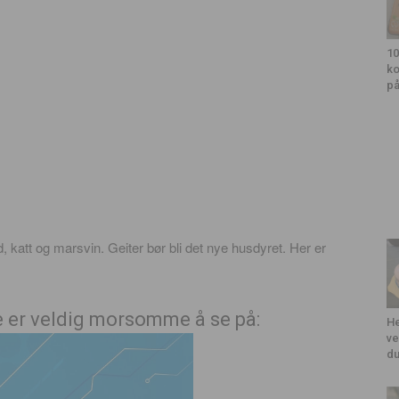
10
ko
på
, katt og marsvin. Geiter bør bli det nye husdyret. Her er
de er veldig morsomme å se på:
He
ve
du