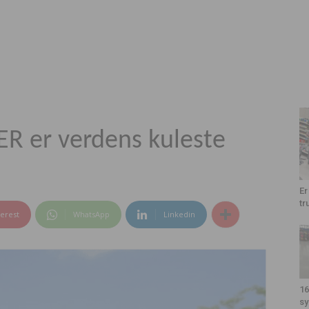
TER er verdens kuleste
Er
tr
terest
WhatsApp
Linkedin
16
sy