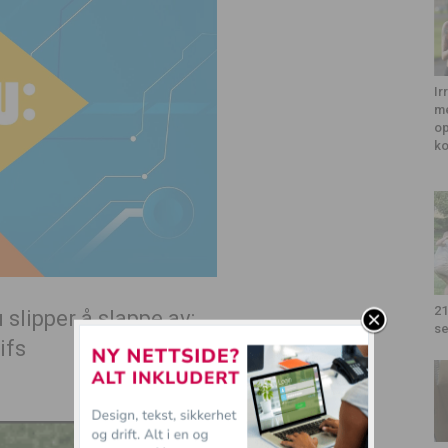
Ir
me
op
k
21
u slipper å slappe av:
se