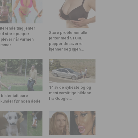
riterende ting jenter
Store problemer alle
d store pupper
jenter med STORE
plever når varmen
pupper dessverre
ommer
kjenner seg igjen...
14 av de sykeste og og
mest vanvittige bildene
 bilder tatt bare
fra Google...
kunder før noen døde