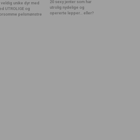
20 sexy jenter som har
 veldig unike dyr med
utrolig nydelige og
ed UTROLIGE og
opererte lepper… eller?
orsomme pelsmønstre