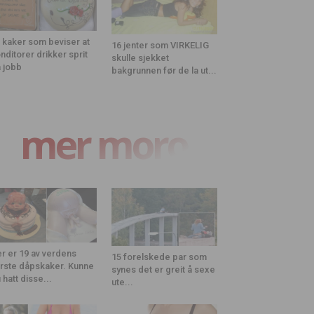
 kaker som beviser at
16 jenter som VIRKELIG
nditorer drikker sprit
skulle sjekket
 jobb
bakgrunnen før de la ut...
mer moro
r er 19 av verdens
15 forelskede par som
rste dåpskaker. Kunne
synes det er greit å sexe
 hatt disse...
ute...