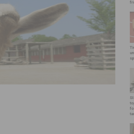
fr
Ti
un
sp
SI
to
fo
ta