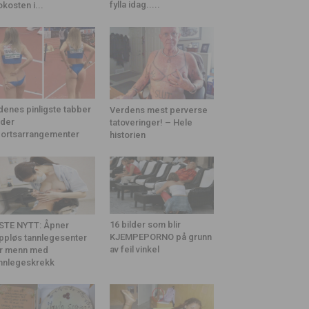
fylla idag.....
okosten i...
denes pinligste tabber
Verdens mest perverse
der
tatoveringer! – Hele
ortsarrangementer
historien
16 bilder som blir
STE NYTT: Åpner
KJEMPEPORNO på grunn
ppløs tannlegesenter
av feil vinkel
r menn med
nnlegeskrekk