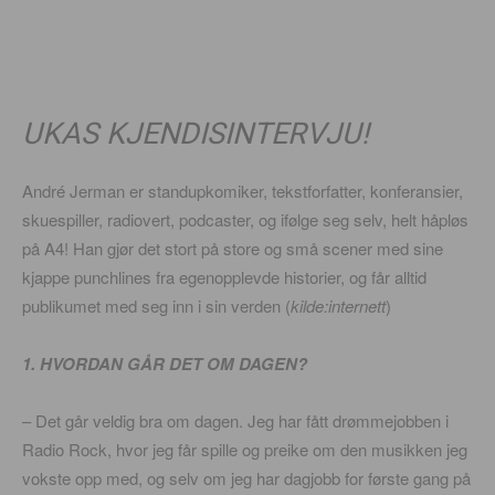
UKAS KJENDISINTERVJU!
André Jerman er standupkomiker, tekstforfatter, konferansier,
skuespiller, radiovert, podcaster, og ifølge seg selv, helt håpløs
på A4! Han gjør det stort på store og små scener med sine
kjappe punchlines fra egenopplevde historier, og får alltid
publikumet med seg inn i sin verden (
kilde:internett
)
1. HVORDAN GÅR DET OM DAGEN?
– Det går veldig bra om dagen. Jeg har fått drømmejobben i
Radio Rock, hvor jeg får spille og preike om den musikken jeg
vokste opp med, og selv om jeg har dagjobb for første gang på