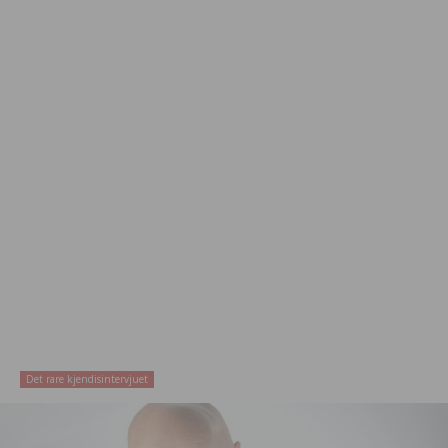
Det rare kjendisintervjuet