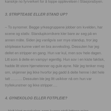
kanskje no fyrverkeri for å toppe opplevelsen i Stasjonsbyen.
3. STRIPTEASE ELLER STAND UP?
– To synomer. Begge yrkesgruppene jobber om kvelden, har
scene og stativ. Standupkomikere kler bare av seg på en
annen måte. Siden jeg vanligvis ser mye standup, tror jeg
striptease kunne vært en bra avveksling. Dessuten har jeg
deitet en stripper en gang. Hun var kul, men sov hele dagen.
Litt som å deite en vampyr egentlig. Hun sov i en kiste faktisk,
hadde litt store hjørnetenner og gule øyne. Når jeg tenker meg
om, skjønner jeg ikke hvorfor jeg gadd å deite henne i det hele
tatt ……… Dessuten ble jeg litt usikker nå om hun var
tryllekunstner og ikke stripper….
4. GYNEKOLOG ELLER FOTPLEIE?
– Helt klart gynekolog, som kunne stelt føttene mine.