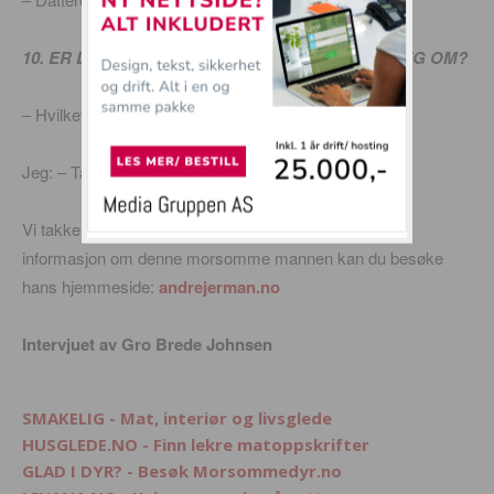
10. ER DET NOE DU HAR LYST TIL Å SPØRRE MEG OM?
– Hvilket mobilabonnement har du?
Jeg: – Talkmore familie
Vi takker for praten med André. For booking og mer
informasjon om denne morsomme mannen kan du besøke
hans hjemmeside:
andrejerman.no
Intervjuet av Gro Brede Johnsen
SMAKELIG - Mat, interiør og livsglede
HUSGLEDE.NO - Finn lekre matoppskrifter
GLAD I DYR? - Besøk Morsommedyr.no