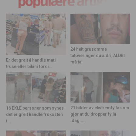
populære artikler
24 helt grusomme
tatoveringer du aldri, ALDRI
Er det greit å handle mat i
må ta!
truse eller bikini fordi...
21 bilder av ekstremfylla som
16 EKLE personer som synes
gjør at du dropper fylla
det er greit handle frokosten
idag.....
i...