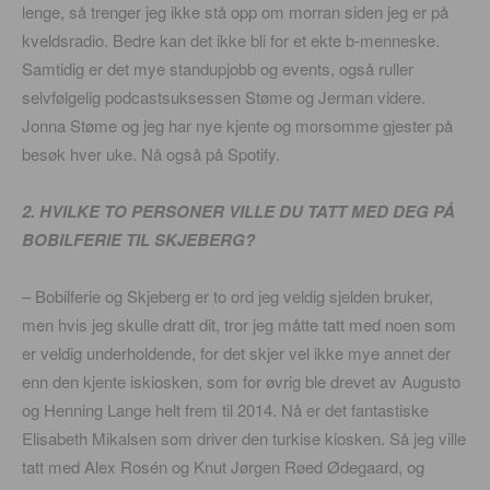
lenge, så trenger jeg ikke stå opp om morran siden jeg er på
kveldsradio. Bedre kan det ikke bli for et ekte b-menneske.
Samtidig er det mye standupjobb og events, også ruller
selvfølgelig podcastsuksessen Støme og Jerman videre.
Jonna Støme og jeg har nye kjente og morsomme gjester på
besøk hver uke. Nå også på Spotify.
2. HVILKE TO PERSONER VILLE DU TATT MED DEG PÅ
BOBILFERIE TIL SKJEBERG?
– Bobilferie og Skjeberg er to ord jeg veldig sjelden bruker,
men hvis jeg skulle dratt dit, tror jeg måtte tatt med noen som
er veldig underholdende, for det skjer vel ikke mye annet der
enn den kjente iskiosken, som for øvrig ble drevet av Augusto
og Henning Lange helt frem til 2014. Nå er det fantastiske
Elisabeth Mikalsen som driver den turkise kiosken. Så jeg ville
tatt med Alex Rosén og Knut Jørgen Røed Ødegaard, og