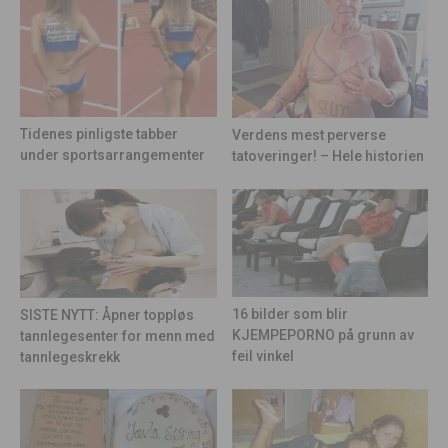
Tidenes pinligste tabber
Verdens mest perverse
under sportsarrangementer
tatoveringer! – Hele historien
16 bilder som blir
SISTE NYTT: Åpner toppløs
KJEMPEPORNO på grunn av
tannlegesenter for menn med
feil vinkel
tannlegeskrekk