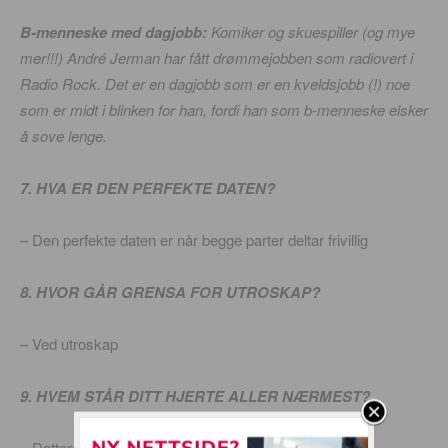
B-menneske med dagjobb:
Komiker og skuespiller (og mye
mer!!!) André Jerman har fått drømmejobben som radiovert i
Radio Rock. Det er en dagjobb som er en kveldsjobb (!) noe
som er midt i blinken for han, fordi han som b-menneske elsker
å sove lenge.
7. HVA ER DEN PERFEKTE DATEN?
– Den perfekte daten er når begge parter deltar frivillig
8. HVOR GÅR GRENSA FOR UTROSKAP?
– Ved utroskap
9. HVEM STÅR DITT HJERTE ALLER NÆRMEST?
– Datteren min