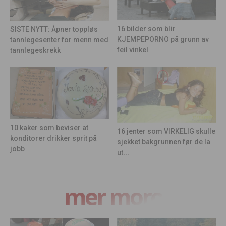
16 bilder som blir
SISTE NYTT: Åpner toppløs
KJEMPEPORNO på grunn av
tannlegesenter for menn med
feil vinkel
tannlegeskrekk
10 kaker som beviser at
16 jenter som VIRKELIG skulle
konditorer drikker sprit på
sjekket bakgrunnen før de la
jobb
ut...
mer moro