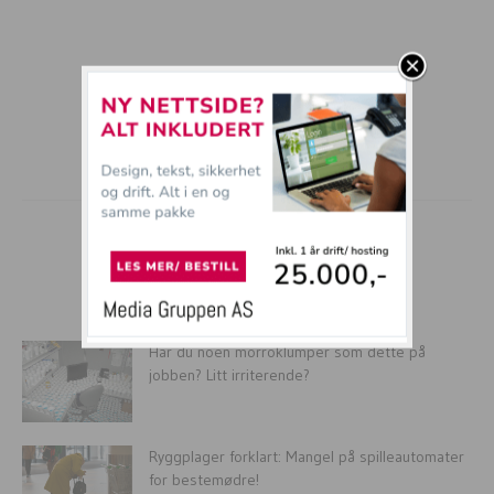
mer tullball
Har du noen morroklumper som dette på
jobben? Litt irriterende?
Ryggplager forklart: Mangel på spilleautomater
for bestemødre!