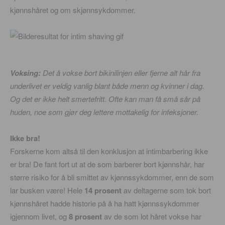
kjønnshåret og om skjønnsykdommer.
Voksing:
Det å vokse bort bikinilinjen eller fjerne alt hår fra
underlivet er veldig vanlig blant både menn og kvinner i dag.
Og det er ikke helt smertefritt. Ofte kan man få små sår på
huden, noe som gjør deg lettere mottakelig for infeksjoner.
Ikke bra!
Forskerne kom altså til den konklusjon at intimbarbering ikke
er bra! De fant fort ut at de som barberer bort kjønnshår, har
større risiko for å bli smittet av kjønnssykdommer, enn de som
lar busken være! Hele
14 prosent
av deltagerne som tok bort
kjønnshåret hadde historie på å ha hatt kjønnssykdommer
igjennom livet, og
8 prosent
av de som lot håret vokse har