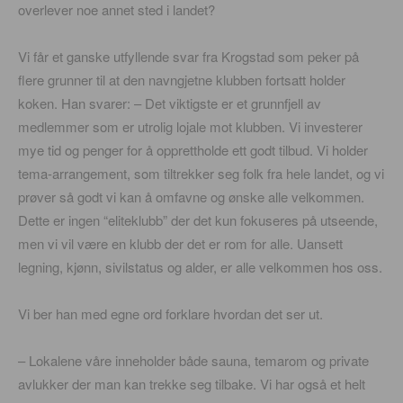
overlever noe annet sted i landet?
Vi får et ganske utfyllende svar fra Krogstad som peker på
flere grunner til at den navngjetne klubben fortsatt holder
koken. Han svarer: – Det viktigste er et grunnfjell av
medlemmer som er utrolig lojale mot klubben. Vi investerer
mye tid og penger for å opprettholde ett godt tilbud. Vi holder
tema-arrangement, som tiltrekker seg folk fra hele landet, og vi
prøver så godt vi kan å omfavne og ønske alle velkommen.
Dette er ingen “eliteklubb” der det kun fokuseres på utseende,
men vi vil være en klubb der det er rom for alle. Uansett
legning, kjønn, sivilstatus og alder, er alle velkommen hos oss.
Vi ber han med egne ord forklare hvordan det ser ut.
– Lokalene våre inneholder både sauna, temarom og private
avlukker der man kan trekke seg tilbake. Vi har også et helt