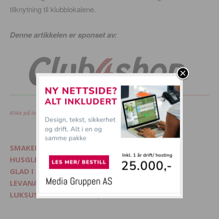
tilknytning til klubblokalene.
Denne artikkelen er sponset av:
Klikk på logoen for å komme rett til nettbutikken.
SMAKELIG - Mat, interiør og livsglede
HUSGLEDE.NO - Finn lekre matoppskrifter
GLAD I DYR? - Besøk Morsommedyr.no
LEVANA.NO - Kvinnemagasin på nett
LUKSUSFERIE.NO - Ferie på sitt beste