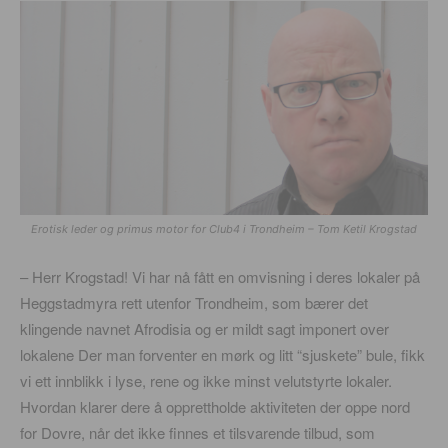
Erotisk leder og primus motor for Club4 i Trondheim – Tom Ketil Krogstad
– Herr Krogstad! Vi har nå fått en omvisning i deres lokaler på
Heggstadmyra rett utenfor Trondheim, som bærer det
klingende navnet Afrodisia og er mildt sagt imponert over
lokalene Der man forventer en mørk og litt “sjuskete” bule, fikk
vi ett innblikk i lyse, rene og ikke minst velutstyrte lokaler.
Hvordan klarer dere å opprettholde aktiviteten der oppe nord
for Dovre, når det ikke finnes et tilsvarende tilbud, som