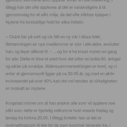
tillegg kan det ofte oppleves at det er vanskeligere å få
gjennomslag for et slikt miljø, da det ofte stikkes kjepper i
hjulene fra forskjellige hold for slike initiativ.
– Club4 har på sett og vis fått en ny vår i disse tider,
tilstrømningen av nye medlemmer er stor i alle aldre, avslutter
han, og føyer allikvel til: – …og for å ha knust myten en gang
for alle: Dette er ikke et sted hvor det sitter en bråta 60- åringer
og sikler på smårips. Alderssammensetningen er bred, og vi
antar at gjennomsnitt ligger på ca 30-35 år, og med en aktiv
kvinneandel på over 40% kan det vel hevdes at virkeligheten
er motsatt av mytene.
Krogstad minner om at han ønsker alle som vil oppleve noe
slikt som dette er hjertelig velkomne hver eneste fredag og
lørdag fra klokka 20.00. I tillegg forteller han at det er
overnattingsrom til leie for de som kommer langveis fra, i