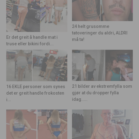
24 helt grusomme
tatoveringer du aldri, ALDRI
Er det greit å handle mat i
må ta!
truse eller bikini fordi...
21 bilder av ekstremfylla som
16 EKLE personer som synes
gjør at du dropper fylla
det er greit handle frokosten
idag.....
i...