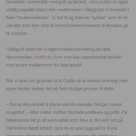
fantastisk uteområde med grill og benker. Jaccuzzien er også
veldig populær blant våre medlemmer. I tillegg har vi investert i
flere “knullemaskiner”. Vi har til og med en “sybian” som er en
vibrator som kan riste et hvert kvinnemenneske til ekstase på
få minutter.
I tillegg til dette har vi egen medlemsavdeling på våre
hjemmesider;
club4.no
, hvor man kan oppnå privat kontakt
med andre medlemmer fra hele landet.
Når vi spør om grunnen til at Club4 nå er eneste forening med
egne lokaler, pekes det på flere mulige grunner til dette.
– Det er ikke enkelt å starte noe tilsvarende i Norge, svarer
Krogstad; – Man møter motbør fra både politikere og politi. På
folkemunne blir jo all seksualitet som ikke er A4 sett ned på.
Det krever hardt arbeid, og å ha en god ryggrad for å stå
igjennom stormene som oppstår under en slik etablering. I