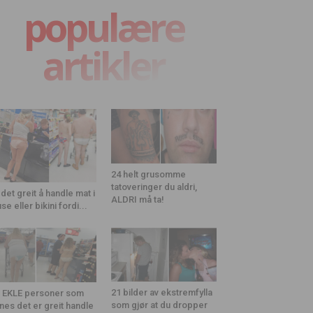
populære
artikler
24 helt grusomme
tatoveringer du aldri,
 det greit å handle mat i
ALDRI må ta!
use eller bikini fordi...
21 bilder av ekstremfylla
 EKLE personer som
som gjør at du dropper
nes det er greit handle