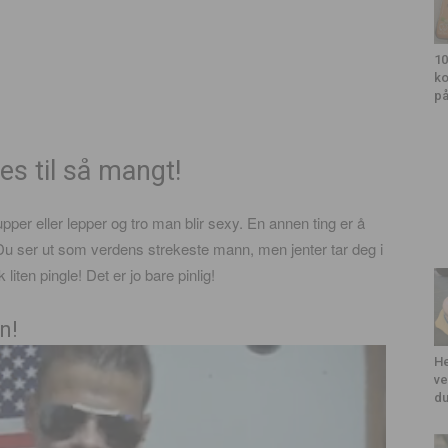
10
ko
på
es til så mangt!
pupper eller lepper og tro man blir sexy. En annen ting er å
k! Du ser ut som verdens strekeste mann, men jenter tar deg i
iten pingle! Det er jo bare pinlig!
n!
He
ve
du