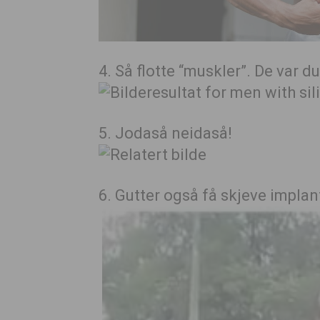
4. Så flotte “muskler”. De var d
5. Jodaså neidaså!
6. Gutter også få skjeve implant