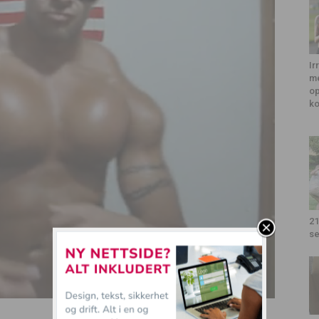
Ir
me
op
k
21
se