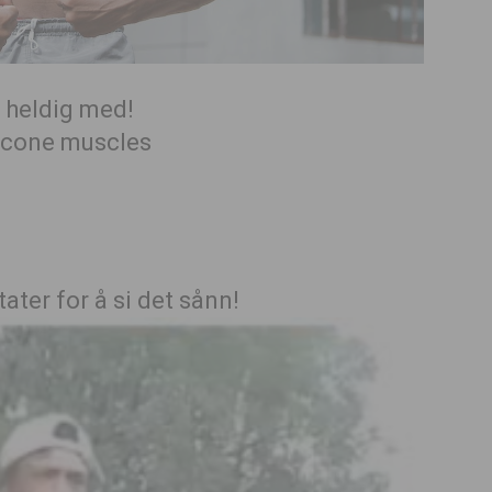
u heldig med!
ater for å si det sånn!