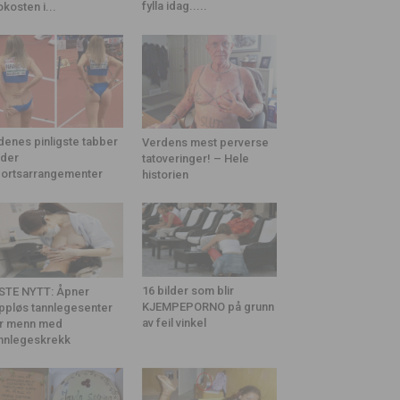
fylla idag.....
okosten i...
denes pinligste tabber
Verdens mest perverse
der
tatoveringer! – Hele
ortsarrangementer
historien
16 bilder som blir
STE NYTT: Åpner
KJEMPEPORNO på grunn
ppløs tannlegesenter
av feil vinkel
r menn med
nnlegeskrekk