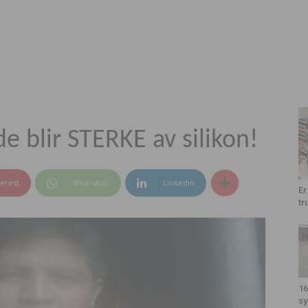
de blir STERKE av silikon!
terest
WhatsApp
Linkedin
Er
tr
16
sy