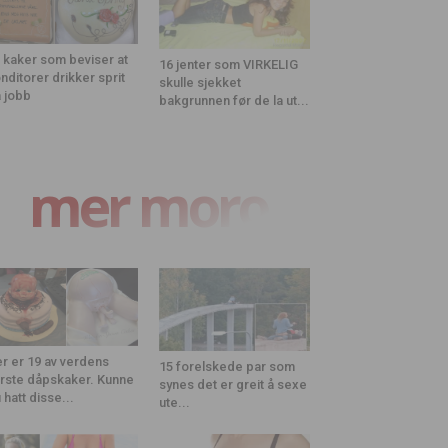
 kaker som beviser at
16 jenter som VIRKELIG
nditorer drikker sprit
skulle sjekket
 jobb
bakgrunnen før de la ut...
mer moro
r er 19 av verdens
15 forelskede par som
rste dåpskaker. Kunne
synes det er greit å sexe
 hatt disse...
ute...