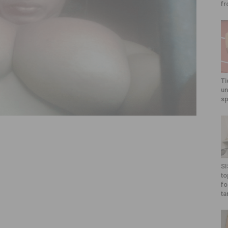
fr
Ti
un
sp
SI
to
fo
ta