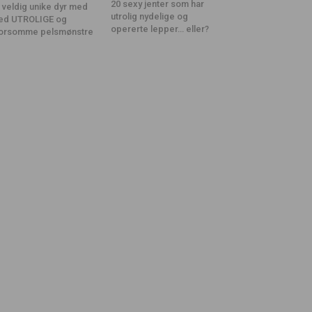
20 sexy jenter som har
 veldig unike dyr med
utrolig nydelige og
ed UTROLIGE og
opererte lepper… eller?
orsomme pelsmønstre