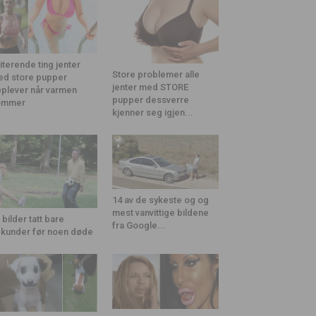
riterende ting jenter
Store problemer alle
d store pupper
jenter med STORE
plever når varmen
pupper dessverre
ommer
kjenner seg igjen...
14 av de sykeste og og
mest vanvittige bildene
 bilder tatt bare
fra Google...
kunder før noen døde