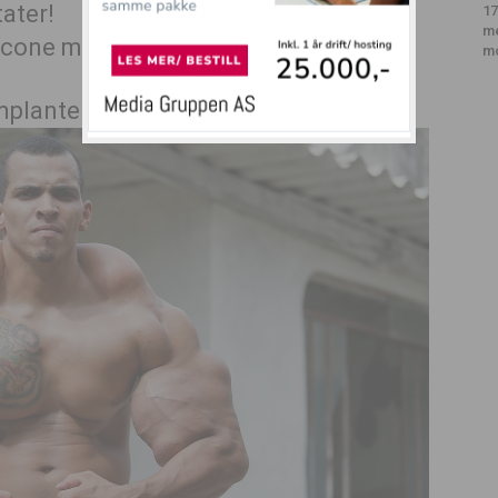
ater!
17
m
m
mplanter rundt omkring?