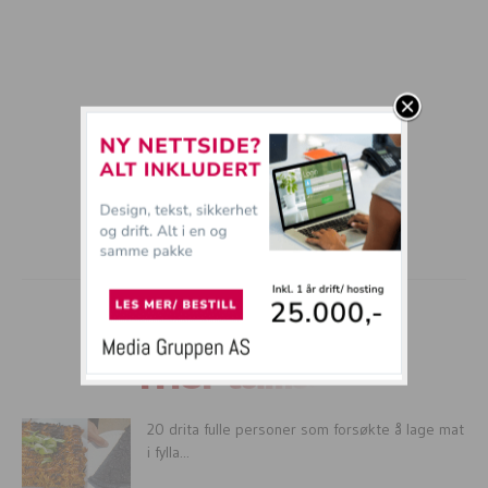
mer tullball
20 drita fulle personer som forsøkte å lage mat
i fylla...