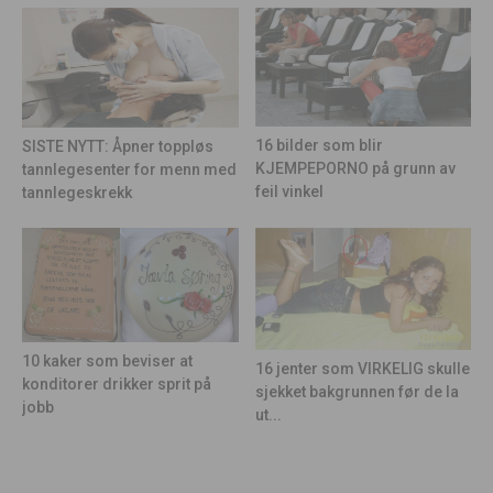
16 bilder som blir
SISTE NYTT: Åpner toppløs
KJEMPEPORNO på grunn av
tannlegesenter for menn med
feil vinkel
tannlegeskrekk
10 kaker som beviser at
16 jenter som VIRKELIG skulle
konditorer drikker sprit på
sjekket bakgrunnen før de la
jobb
ut...