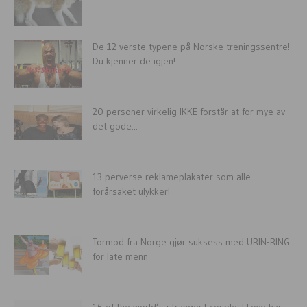
De 12 verste typene på Norske treningssentre!
Du kjenner de igjen!
20 personer virkelig IKKE forstår at for mye av
det gode...
13 perverse reklameplakater som alle
forårsaket ulykker!
Tormod fra Norge gjør suksess med URIN-RING
for late menn
16 of the world’s strangest couples! Love has