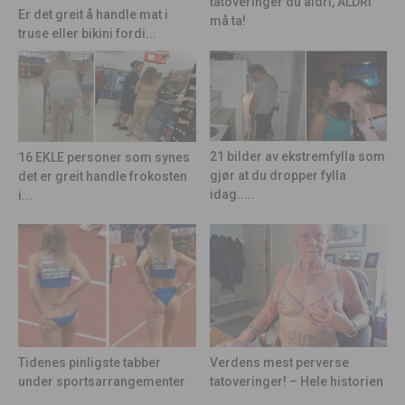
tatoveringer du aldri, ALDRI
Er det greit å handle mat i
må ta!
truse eller bikini fordi...
21 bilder av ekstremfylla som
16 EKLE personer som synes
gjør at du dropper fylla
det er greit handle frokosten
idag.....
i...
Tidenes pinligste tabber
Verdens mest perverse
under sportsarrangementer
tatoveringer! – Hele historien