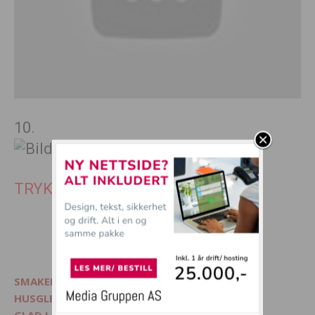
10.
TRYKK SIDE 2 FOR SISTE 6 BILDER
1
2
SMAKELIG - Mat, interiør og livsglede
HUSGLEDE.NO - Finn lekre matoppskrifter
GLAD I DYR? - Besøk Morsommedyr.no