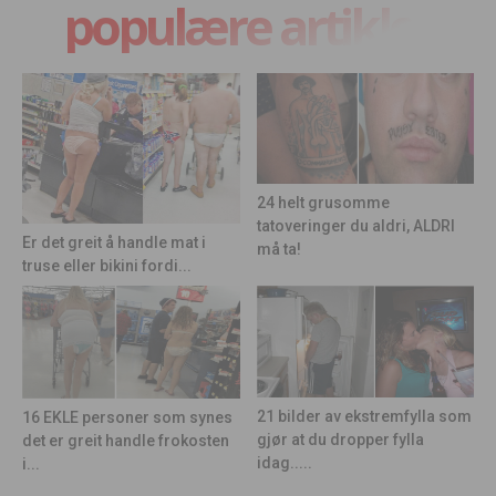
populære artikler
24 helt grusomme
tatoveringer du aldri, ALDRI
Er det greit å handle mat i
må ta!
truse eller bikini fordi...
21 bilder av ekstremfylla som
16 EKLE personer som synes
gjør at du dropper fylla
det er greit handle frokosten
idag.....
i...