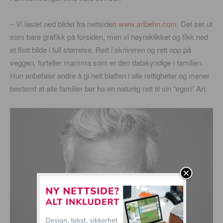
– Vi lastet ned bildet fra nettsiden
www.aribehn.com
. Det ser ut
som bare grafikk på forsiden, men vi høyreklikket og fikk ned
et flott bilde i full størrelse. Rett i skriveren og rett opp på
veggen, forteller mamma som er den datakyndige i familien.
Hun anbefaler andre å gi helt blaffen i alle rettigheter og mener
bestemt at alle familier bør ha en naturlig rett til sin “egen” Ari.