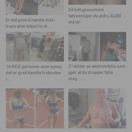
24 helt grusomme
tatoveringer du aldri, ALDRI
Er det greit å handle mat i
må ta!
truse eller bikini fordi...
21 bilder av ekstremfylla som
16 EKLE personer som synes
gjør at du dropper fylla
det er greit handle frokosten
idag.....
i...