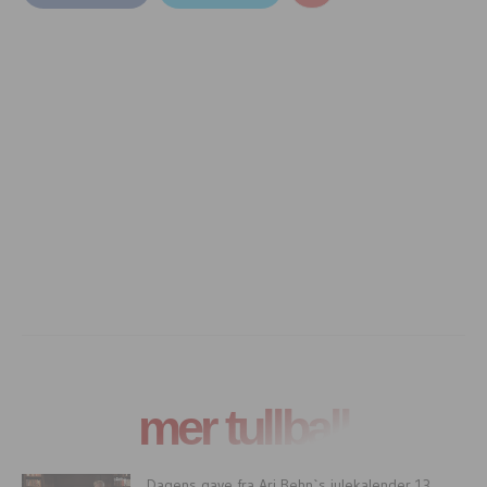
mer tullball
Dagens gave fra Ari Behn`s julekalender 13