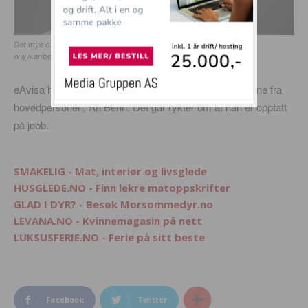
Det mye omdiskuterte Ari-bildet klippet til breddeformat. (Lånt fra:
www.aribehn.com)
eAvisa har ikke lykkes å få en kommentar til påstandene fra
hovedpersonen, Ari Behn. Det går rykter om at han er opptatt
på jobb.
SMAKELIG - Mat, interiør og livsglede
HUSGLEDE.NO - Finn lekre matoppskrifter
GLAD I DYR? - Besøk Morsommedyr.no
LEVANA.NO - Kvinnemagasin på nett
LUKSUSFERIE.NO - Ferie på sitt beste
Facebook
Twitter