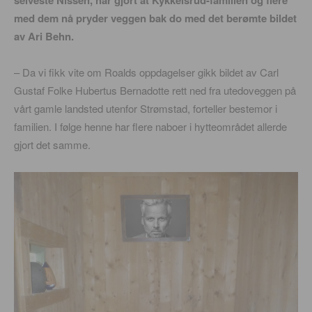
selveste Nissen, har gjort at Kykkelsrud-familien og flere
med dem nå pryder veggen bak do med det berømte bildet
av Ari Behn.
– Da vi fikk vite om Roalds oppdagelser gikk bildet av Carl
Gustaf Folke Hubertus Bernadotte rett ned fra utedoveggen på
vårt gamle landsted utenfor Strømstad, forteller bestemor i
familien. I følge henne har flere naboer i hytteområdet allerde
gjort det samme.