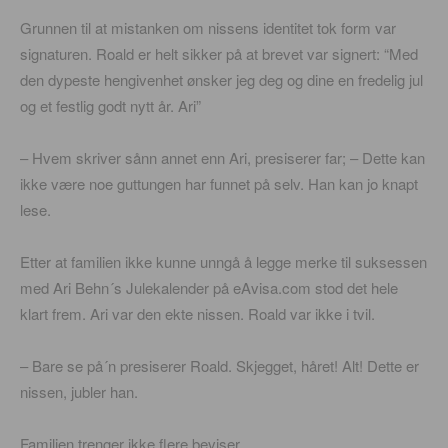
Grunnen til at mistanken om nissens identitet tok form var
signaturen. Roald er helt sikker på at brevet var signert: “Med
den dypeste hengivenhet ønsker jeg deg og dine en fredelig jul
og et festlig godt nytt år. Ari”
– Hvem skriver sånn annet enn Ari, presiserer far; – Dette kan
ikke være noe guttungen har funnet på selv. Han kan jo knapt
lese.
Etter at familien ikke kunne unngå å legge merke til suksessen
med Ari Behn´s Julekalender på eAvisa.com stod det hele
klart frem. Ari var den ekte nissen. Roald var ikke i tvil.
– Bare se på´n presiserer Roald. Skjegget, håret! Alt! Dette er
nissen, jubler han.
Familien trenger ikke flere beviser.