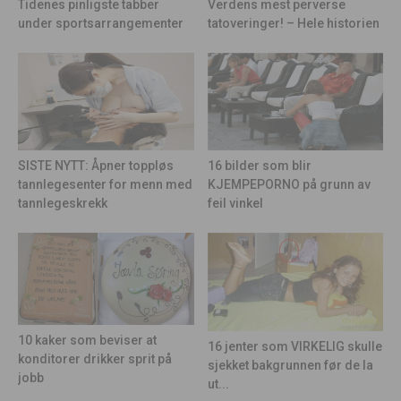
Tidenes pinligste tabber
Verdens mest perverse
under sportsarrangementer
tatoveringer! – Hele historien
16 bilder som blir
SISTE NYTT: Åpner toppløs
KJEMPEPORNO på grunn av
tannlegesenter for menn med
feil vinkel
tannlegeskrekk
10 kaker som beviser at
16 jenter som VIRKELIG skulle
konditorer drikker sprit på
sjekket bakgrunnen før de la
jobb
ut...