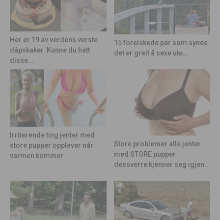
Her er 19 av verdens verste
15 forelskede par som synes
dåpskaker. Kunne du hatt
det er greit å sexe ute...
disse...
Irriterende ting jenter med
Store problemer alle jenter
store pupper opplever når
med STORE pupper
varmen kommer
dessverre kjenner seg igjen...