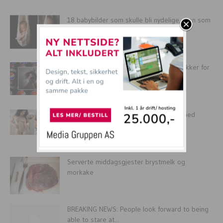
18 babybilder som skulle bli nydelige, men som
ble HELT FEIL
SISTE NYTT: Åpner flere avrusnings-klinikker for
Pepsimax-avhengige i Norge
16 kjendiser som synes det er STILIG med
skikkelig cameltoe!
Serverte middagsgjester brystmelk og
morkake
BREAKING NEWS: People look forward to being
able to stare at...