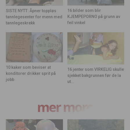
16 bilder som blir
SISTE NYTT: Åpner toppløs
KJEMPEPORNO på grunn av
tannlegesenter for menn med
feil vinkel
tannlegeskrekk
10 kaker som beviser at
16 jenter som VIRKELIG skulle
konditorer drikker sprit på
sjekket bakgrunnen før de la
jobb
ut...
mer moro