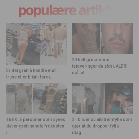
populære artikler
24 helt grusomme
tatoveringer du aldri, ALDRI
Er det greit å handle mat i
må ta!
truse eller bikini fordi...
21 bilder av ekstremfylla som
16 EKLE personer som synes
gjør at du dropper fylla
det er greit handle frokosten
idag.....
i...