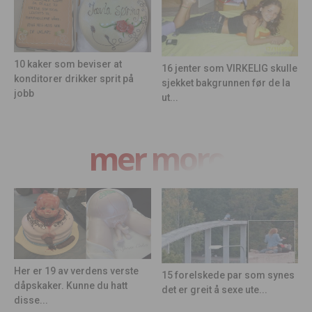
10 kaker som beviser at
16 jenter som VIRKELIG skulle
konditorer drikker sprit på
sjekket bakgrunnen før de la
jobb
ut...
mer moro
Her er 19 av verdens verste
15 forelskede par som synes
dåpskaker. Kunne du hatt
det er greit å sexe ute...
disse...