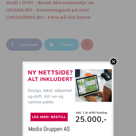
GLAD I DYR? - Besøk Morsommedyr.no
LEVANA.NO - Kvinnemagasin på nett
LUKSUSFERIE.NO - Ferie på sitt beste
Facebook
Twitter