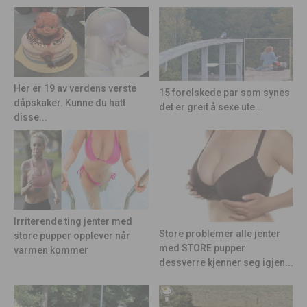
Her er 19 av verdens verste
15 forelskede par som synes
dåpskaker. Kunne du hatt
det er greit å sexe ute...
disse...
Irriterende ting jenter med
Store problemer alle jenter
store pupper opplever når
med STORE pupper
varmen kommer
dessverre kjenner seg igjen...