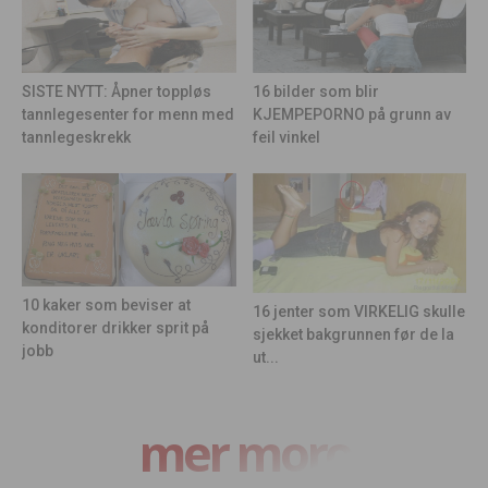
16 bilder som blir
SISTE NYTT: Åpner toppløs
KJEMPEPORNO på grunn av
tannlegesenter for menn med
feil vinkel
tannlegeskrekk
10 kaker som beviser at
16 jenter som VIRKELIG skulle
konditorer drikker sprit på
sjekket bakgrunnen før de la
jobb
ut...
mer moro