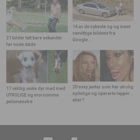
14 av de sykeste og og mest
vanvittige bildene fra
21 bilder tatt bare sekunder
Google...
før noen døde
20 sexy jenter som har utrolig
17 veldig unike dyr med med
nydelige og opererte lepper…
UTROLIGE og morsomme
eller?
pelsmønstre