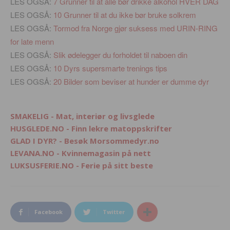
LES OGSÅ:
7 Grunner til at alle bør drikke alkohol HVER DAG
LES OGSÅ:
10 Grunner til at du ikke bør bruke solkrem
LES OGSÅ:
Tormod fra Norge gjør suksess med URIN-RING
for late menn
LES OGSÅ:
Slik ødelegger du forholdet til naboen din
LES OGSÅ:
10 Dyrs supersmarte trenings tips
LES OGSÅ:
20 Bilder som beviser at hunder er dumme dyr
SMAKELIG - Mat, interiør og livsglede
HUSGLEDE.NO - Finn lekre matoppskrifter
GLAD I DYR? - Besøk Morsommedyr.no
LEVANA.NO - Kvinnemagasin på nett
LUKSUSFERIE.NO - Ferie på sitt beste
Facebook
Twitter