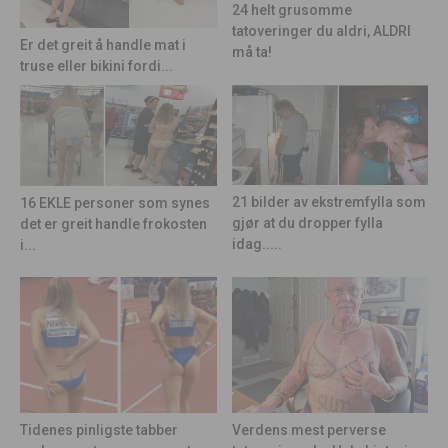
24 helt grusomme
tatoveringer du aldri, ALDRI
Er det greit å handle mat i
må ta!
truse eller bikini fordi...
21 bilder av ekstremfylla som
16 EKLE personer som synes
gjør at du dropper fylla
det er greit handle frokosten
idag.....
i...
Tidenes pinligste tabber
Verdens mest perverse