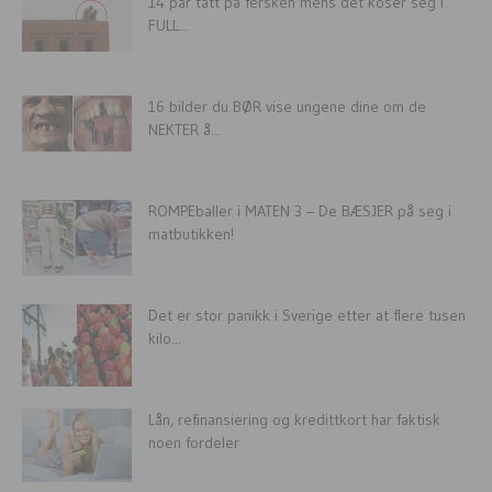
14 par tatt på fersken mens det koser seg i
FULL...
16 bilder du BØR vise ungene dine om de
NEKTER å...
ROMPEballer i MATEN 3 – De BÆSJER på seg i
matbutikken!
Det er stor panikk i Sverige etter at flere tusen
kilo...
Lån, refinansiering og kredittkort har faktisk
noen fordeler