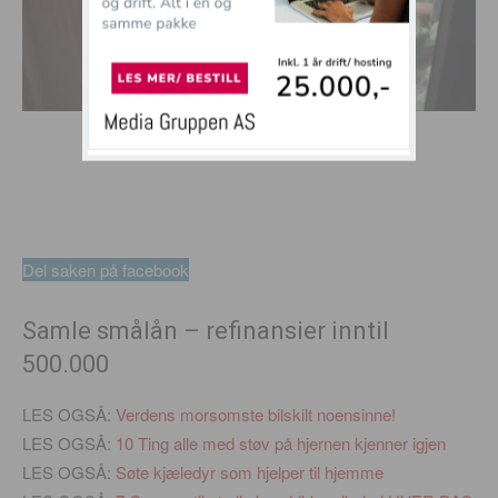
Del saken på facebook
Samle smålån – refinansier inntil
500.000
LES OGSÅ:
Verdens morsomste bilskilt noensinne!
LES OGSÅ:
10 Ting alle med støv på hjernen kjenner igjen
LES OGSÅ:
Søte kjæledyr som hjelper til hjemme