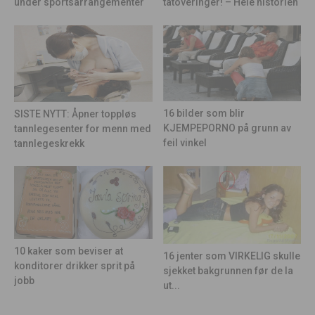
under sportsarrangementer
tatoveringer! – Hele historien
16 bilder som blir
SISTE NYTT: Åpner toppløs
KJEMPEPORNO på grunn av
tannlegesenter for menn med
feil vinkel
tannlegeskrekk
10 kaker som beviser at
16 jenter som VIRKELIG skulle
konditorer drikker sprit på
sjekket bakgrunnen før de la
jobb
ut...