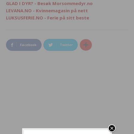
GLAD I DYR? - Besøk Morsommedyr.no
LEVANA.NO - Kvinnemagasin på nett
LUKSUSFERIE.NO - Ferie på sitt beste
Facebook
Twitter