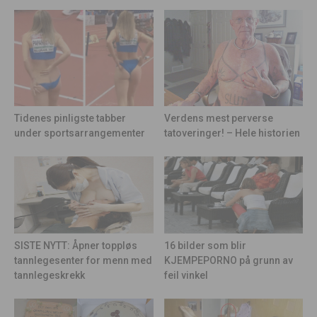
Tidenes pinligste tabber
Verdens mest perverse
under sportsarrangementer
tatoveringer! – Hele historien
16 bilder som blir
SISTE NYTT: Åpner toppløs
KJEMPEPORNO på grunn av
tannlegesenter for menn med
feil vinkel
tannlegeskrekk