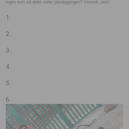
ingen som så dette under planleggingen? Uansett, sick!
1.
2.
3.
4.
5.
6.