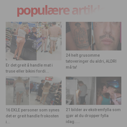
populære artikler
24 helt grusomme
tatoveringer du aldri, ALDRI
Er det greit å handle mat i
må ta!
truse eller bikini fordi...
21 bilder av ekstremfylla som
16 EKLE personer som synes
gjør at du dropper fylla
det er greit handle frokosten
idag.....
i...