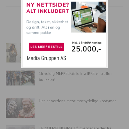
mer tullball
Motetips til alle dere jenter med
KJEMPEPUPPER!
16 veldig MERKELIGE folk vi IKKE vil treffe i
butikken!
Her er verdens mest motbydelige kostymer
16 “KJEMPENORMALE” hverdagsbilder fra